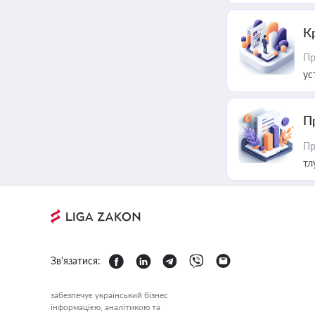
К
Пр
ус
П
Пр
тл
Зв'язатися:
забезпечує український бізнес
інформацією, аналітикою та