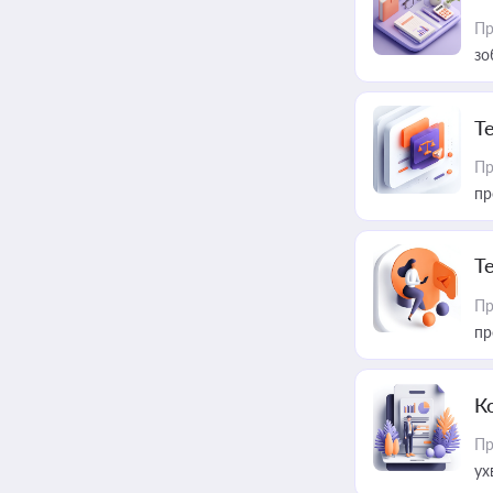
Пр
зо
T
Пр
пр
T
Пр
пр
К
Пр
ух