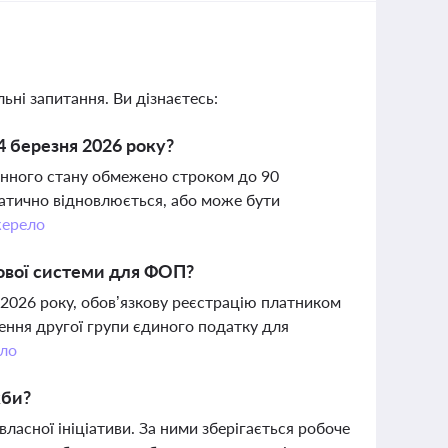
ьні запитання. Ви дізнаєтесь:
4 березня 2026 року?
оєнного стану обмежено строком до 90
матично відновлюється, або може бути
ерело
ової системи для ФОП?
 2026 року, обов’язкову реєстрацію платником
ення другої групи єдиного податку для
ло
жби?
власної ініціативи. За ними зберігається робоче