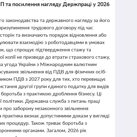
П та посилення нагляду Держпраці у 2026
ого законодавства та державного нагляду за його
призупинення трудового договору під час
 сторін та визначають порядок відновлення або
егулювати взаємодію з роботодавцями в умовах
ок, що спрощує підтвердження стажу та
ої копії не призведе до втрати страхового стажу,
на угода України з Міжнародним валютним
сування звільнення від ПДВ для фізичних осіб-
тником ПДВ з 2027 року для тих, хто перевищує
истання другої групи єдиного податку для видів
 боротьба з практикою дроблення бізнесу. Ці
ї політики. Державна служба з питань праці
 про заборону незаконного звільнення
ва практика визнає допустимими докази у вигляді
их процедур. Також триває боротьба з
оронними органами. Загалом, 2026 рік