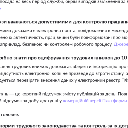
 посада на весь період служби, окрім випадків звільнення з
о
ази вважаються допустимими для контролю працівник
ими доказами є електронна пошта, повідомлення в месенд
ено їх автентичність, працівники були поінформовані про мо
априклад, безпекою чи контролем робочого процесу.
Джере
ібно знати про оцифрування трудових книжок до 10 
ання трудових книжок допомагає зберегти інформацію про 
 Відсутність електронної копії не призведе до втрати стажу
ується перевіряти внесення даних у електронний реєстр П
тань — це короткий підсумок змісту публікацій за день. По
 підсумок за добу доступні у
комерційній версії Платформи
 головне:
норми трудового законодавства та контроль за їх до