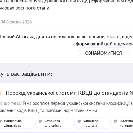
ується посиленням державного нагляду, реформуванням под
умовах воєнного стану.
,
04 березня 2026
Повний AI-огляд дня та посилання на всі новини, статті, віде
сформований цей підсумо
ОЗНАЙОМИТИСЯ
уть вас зацікавити:
Перехід української системи КВЕД до стандартів 
о що тема:
Тема охоплює перехід української системи класифікації в
овлення кодів КВЕД та пов'язані нормативні зміни
Банківська
Страхова
Фінансові
Паливн
діяльність
діяльність
послуги
компле