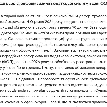
договорів, реформування податкової системи для ФО
 в Україні набирають чинності важливі зміни у сфері трудов
м. Зокрема, з 14 березня 2026 року вводяться нові правила 
тану, які обмежують строк призупинення 90 днями без згоди
 договору. Це має на меті захистити права працівників і вр
тану. Одночасно триває процес оцифрування трудових книж
формацію про трудову діяльність, хоча відсутність електронн
складнити оформлення пенсії. Важливим аспектом є оновле
а передбачає реформування податкової системи, зокрема ска
в (ФОП) до квітня 2026 року та обов’язкову реєстрацію пла
ду у 4 мільйони гривень. Планується також обмеження викор
з високим ризиком приховування трудових відносин, а також
ямовані на підвищення прозорості та ефективності фіскально
нтроль за дотриманням трудового законодавства, нагадуючи
их працівників та про відповідальність за порушення. Судо
ї пошти та відеоспостереження за умови дотримання законн
ми схемами у сфері охорони праці, що виявляються правоох