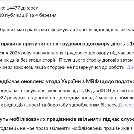
но:
14477 джерел
28 публікацій за 4 березня
ібраних матеріалів ми сформували короткі відповіді на актуал
і правила призупинення трудового договору діють з 1
езня 2026 року призупинення трудового договору під час в
них днів без згоди сторін. Після цього строку договір авто
ий за законом, якщо сторони не повернулися до роботи.
Дж
едбачає оновлена угода України з МВФ щодо податк
редбачає скасування звільнення від ПДВ для ФОП до квітня
27 року для підприємців з доходом понад 4 млн грн, обмеж
х видів діяльності та боротьбу з дробленням бізнесу.
Джере
ть мобілізованих працівників звільняти під час слу
тодавець не має права звільняти мобілізованих працівників з 