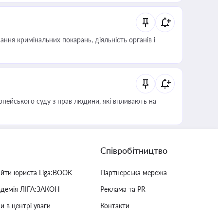
ння кримінальних покарань, діяльність органів і
опейського суду з прав людини, які впливають на
Співробітництво
айти юриста Liga:BOOK
Партнерська мережа
адемія ЛІГА:ЗАКОН
Реклама та PR
и в центрі уваги
Контакти