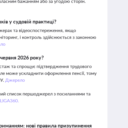
а власним бажанням або за угодою сторін.
ів у судовій практиці?
жерах та відеоспостереження, якщо
ніторинг, і контроль здійснюється з законною
ло
червня 2026 року?
стаж та спрощує підтвердження трудового
, але може ускладнити оформлення пенсії, тому
ФУ.
Джерело
вний список першоджерел з посиланнями та
 LIGA360.
триманням: нові правила призупинення