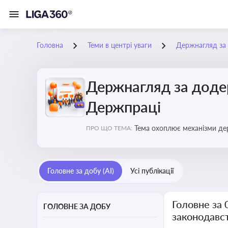
Головна
Теми в центрі уваги
Держнагляд за 
Держнагляд за доде
Держпраці
Тема охоплює механізми де
ПРО ЩО ТЕМА:
Головне за добу (AI)
Усі публікації
Головне за
ГОЛОВНЕ ЗА ДОБУ
законодавс