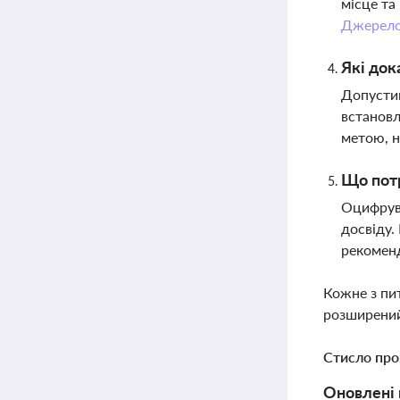
місце та
Джерел
Які док
Допустим
встановл
метою, н
Що потр
Оцифрув
досвіду.
рекоменд
Кожне з пи
розширений
Стисло про
Оновлені 