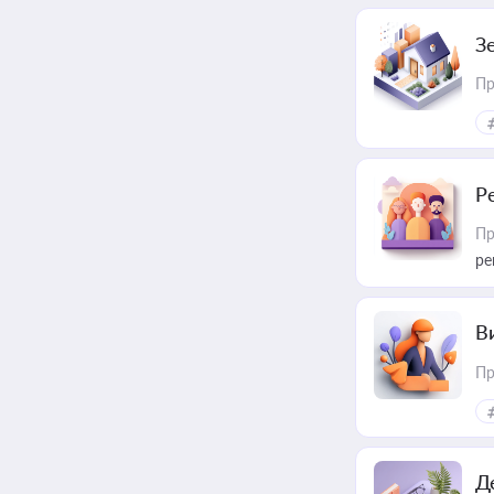
З
Пр
Р
Пр
ре
В
Пр
Д