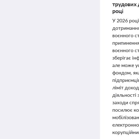
трудових 
році
У 2026 році
дотримання
воєнного с
припинення
воєнного с
зберігає ін
але може у
фондом, як
підприємці
ліміт дохо
діяльності 
заходи спр
посилює ко
мобілізован
електронно
корупційни