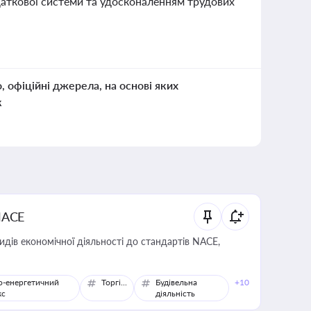
аткової системи та удосконаленням трудових
о, офіційні джерела, на основі яких
к
NACE
идів економічної діяльності до стандартів NACE,
о-енергетичний
Торгівля
Будівельна
+10
кс
діяльність