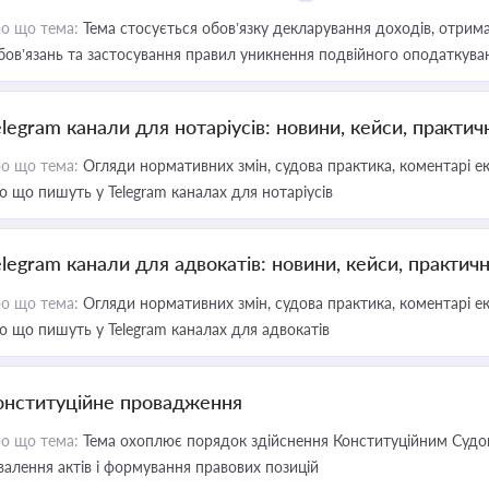
о що тема:
Тема стосується обов’язку декларування доходів, отрим
бов’язань та застосування правил уникнення подвійного оподаткува
elegram канали для нотаріусів: новини, кейси, практич
о що тема:
Огляди нормативних змін, судова практика, коментарі екс
о що пишуть у Telegram каналах для нотаріусів
elegram канали для адвокатів: новини, кейси, практич
о що тема:
Огляди нормативних змін, судова практика, коментарі екс
о що пишуть у Telegram каналах для адвокатів
онституційне провадження
о що тема:
Тема охоплює порядок здійснення Конституційним Судом
валення актів і формування правових позицій