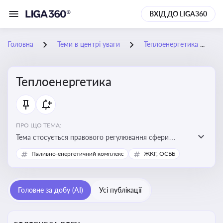
ВХІД ДО LIGA360
Головна
Теми в центрі уваги
Теплоенергетика
Теплоенергетика
ПРО ЩО ТЕМА:
Тема стосується правового регулювання сфери
теплопостачання в Україні, що є важливою для
Паливно-енергетичний комплекс
ЖКГ, ОСББ
енергетичної безпеки, економіки підприємств та
дотримання законодавчих вимог у сфері
комунальних послуг
Головне за добу (AI)
Усі публікації