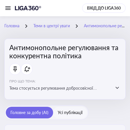
ВХІД ДО LIGA360
Головна
Теми в центрі уваги
Антимонопольне регулювання та конкурентна політика
Антимонопольне регулювання та
конкурентна політика
ПРО ЩО ТЕМА:
Тема стосується регулювання добросовісної
конкуренції між учасниками ринку, запобігання
зловживанню монопольним становищем і
забезпечення рівних умов для суб’єктів
Головне за добу (AI)
Усі публікації
господарювання