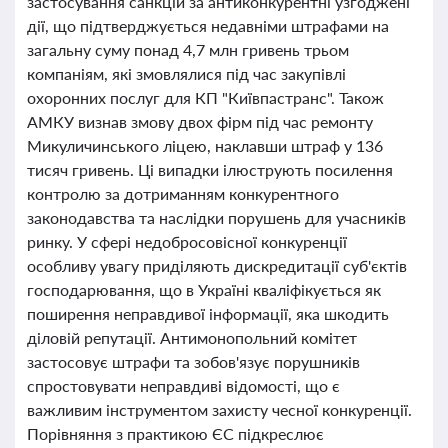
застосування санкцій за антиконкурентні узгоджені
дії, що підтверджується недавніми штрафами на
загальну суму понад 4,7 млн гривень трьом
компаніям, які змовлялися під час закупівлі
охоронних послуг для КП "Київпастранс". Також
АМКУ визнав змову двох фірм під час ремонту
Микуличинського ліцею, наклавши штраф у 136
тисяч гривень. Ці випадки ілюструють посилення
контролю за дотриманням конкурентного
законодавства та наслідки порушень для учасників
ринку. У сфері недобросовісної конкуренції
особливу увагу приділяють дискредитації суб'єктів
господарювання, що в Україні кваліфікується як
поширення неправдивої інформації, яка шкодить
діловій репутації. Антимонопольний комітет
застосовує штрафи та зобов'язує порушників
спростовувати неправдиві відомості, що є
важливим інструментом захисту чесної конкуренції.
Порівняння з практикою ЄС підкреслює