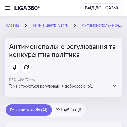
ВХІД ДО LIGA360
Головна
Теми в центрі уваги
Антимонопольне регулювання та конкурентна політика
Антимонопольне регулювання та
конкурентна політика
ПРО ЩО ТЕМА:
Тема стосується регулювання добросовісної
конкуренції між учасниками ринку, запобігання
зловживанню монопольним становищем і
забезпечення рівних умов для суб’єктів
Головне за добу (AI)
Усі публікації
господарювання