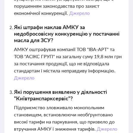
порушенням законодавства про захист
економічної конкуренції.
Джерело
Які штрафи наклав АМКУ за
недобросовісну конкуренцію у постачанні
масла для ЗСУ?
АМКУ оштрафував компанії ТОВ "ІВА-АРТ" та
ТОВ "АСІКС ГРУП" на загальну суму 19,8 млн грн
за постачання продукції, що не відповідала
стандартам і містила неправдиву інформацію.
Джерело
Які порушення виявлено у діяльності
"Київтранспарксервіс"?
Підприємство зловживало монопольним
становищем, встановлюючи необґрунтовано
високі тарифи на паркування, що призвело до
втручання АМКУ і зниження тарифів.
Джерело