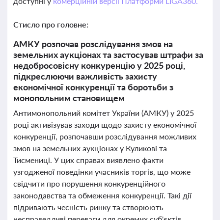
доступні у
комерційній версії Платформи LIGA360.
Стисло про головне:
АМКУ розпочав розслідування змов на
земельних аукціонах та застосував штрафи за
недобросовісну конкуренцію у 2025 році,
підкреслюючи важливість захисту
економічної конкуренції та боротьби з
монопольним становищем
Антимонопольний комітет України (АМКУ) у 2025
році активізував заходи щодо захисту економічної
конкуренції, розпочавши розслідування можливих
змов на земельних аукціонах у Куликові та
Тисмениці. У цих справах виявлено факти
узгодженої поведінки учасників торгів, що може
свідчити про порушення конкуренційного
законодавства та обмеження конкуренції. Такі дії
підривають чесність ринку та створюють
несправедливі переваги для окремих суб'єктів