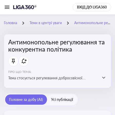
ВХІД ДО LIGA360
Головна
Теми в центрі уваги
Антимонопольне регулювання та конкурентна політика
Антимонопольне регулювання та
конкурентна політика
ПРО ЩО ТЕМА:
Тема стосується регулювання добросовісної
конкуренції між учасниками ринку, запобігання
зловживанню монопольним становищем і
забезпечення рівних умов для суб’єктів
Головне за добу (AI)
Усі публікації
господарювання