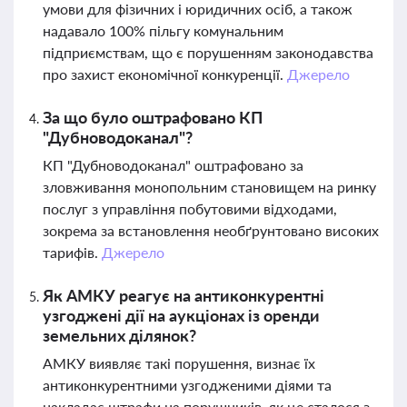
умови для фізичних і юридичних осіб, а також
надавало 100% пільгу комунальним
підприємствам, що є порушенням законодавства
про захист економічної конкуренції.
Джерело
За що було оштрафовано КП
"Дубноводоканал"?
КП "Дубноводоканал" оштрафовано за
зловживання монопольним становищем на ринку
послуг з управління побутовими відходами,
зокрема за встановлення необґрунтовано високих
тарифів.
Джерело
Як АМКУ реагує на антиконкурентні
узгоджені дії на аукціонах із оренди
земельних ділянок?
АМКУ виявляє такі порушення, визнає їх
антиконкурентними узгодженими діями та
накладає штрафи на порушників, як це сталося з