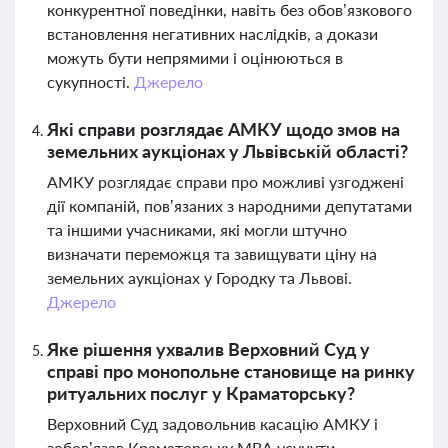
конкурентної поведінки, навіть без обов’язкового
встановлення негативних наслідків, а докази
можуть бути непрямими і оцінюються в
сукупності.
Джерело
Які справи розглядає АМКУ щодо змов на
земельних аукціонах у Львівській області?
АМКУ розглядає справи про можливі узгоджені
дії компаній, пов’язаних з народними депутатами
та іншими учасниками, які могли штучно
визначати переможця та завищувати ціну на
земельних аукціонах у Городку та Львові.
Джерело
Яке рішення ухвалив Верховний Суд у
справі про монопольне становище на ринку
ритуальних послуг у Краматорську?
Верховний Суд задовольнив касацію АМКУ і
зобов’язав Краматорську МВА усунути