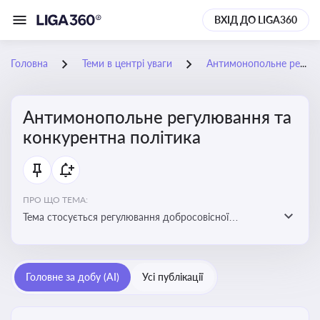
ВХІД ДО LIGA360
Головна
Теми в центрі уваги
Антимонопольне регулювання та конкурентна політика
Антимонопольне регулювання та
конкурентна політика
ПРО ЩО ТЕМА:
Тема стосується регулювання добросовісної
конкуренції між учасниками ринку, запобігання
зловживанню монопольним становищем і
забезпечення рівних умов для суб’єктів
Головне за добу (AI)
Усі публікації
господарювання