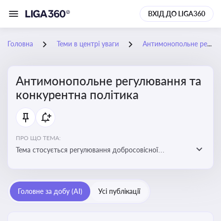
ВХІД ДО LIGA360
Головна
Теми в центрі уваги
Антимонопольне регулювання та конкурентна політика
Антимонопольне регулювання та
конкурентна політика
ПРО ЩО ТЕМА:
Тема стосується регулювання добросовісної
конкуренції між учасниками ринку, запобігання
зловживанню монопольним становищем і
забезпечення рівних умов для суб’єктів
Головне за добу (AI)
Усі публікації
господарювання