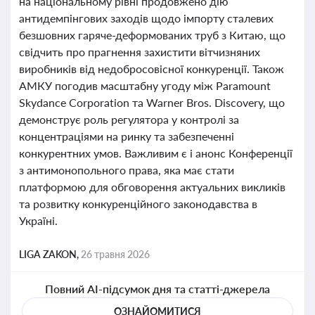
на національному рівні продовжено дію
антидемпінгових заходів щодо імпорту сталевих
безшовних гаряче-деформованих труб з Китаю, що
свідчить про прагнення захистити вітчизняних
виробників від недобросовісної конкуренції. Також
АМКУ погодив масштабну угоду між Paramount
Skydance Corporation та Warner Bros. Discovery, що
демонструє роль регулятора у контролі за
концентраціями на ринку та забезпеченні
конкурентних умов. Важливим є і анонс Конференції
з антимонопольного права, яка має стати
платформою для обговорення актуальних викликів
та розвитку конкуренційного законодавства в
Україні.
LIGA ZAKON,
26 травня 2026
Повний AI-підсумок дня та статті-джерела
ОЗНАЙОМИТИСЯ