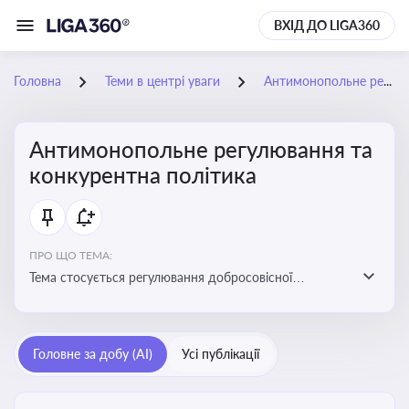
ВХІД ДО LIGA360
Головна
Теми в центрі уваги
Антимонопольне регулювання та конкурентна політика
Антимонопольне регулювання та
конкурентна політика
ПРО ЩО ТЕМА:
Тема стосується регулювання добросовісної
конкуренції між учасниками ринку, запобігання
зловживанню монопольним становищем і
забезпечення рівних умов для суб’єктів
Головне за добу (AI)
Усі публікації
господарювання