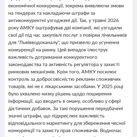
економічної конкуренції, зокрема виявляючи змови
на тендерах та накладаючи штрафи за
антиконкурентні узгоджені дії. Так, у травні 2026
року АМКУ оштрафував дві компанії, які узгодили
свої дії під час закупівлі послуг з повірки лічильників
для "Львівводоканалу", що призвело до усунення
конкуренції на ринку. Цей випадок ілюструє
важливість дотримання конкурентного
законодавства та активність регулятора у захисті
ринкових механізмів. Крім того, АМКУ посилює
контроль за добросовісністю реклами споживчих
товарів, які не є лікарськими засобами. У 2025 році
було ухвалено низку рішень щодо поширення
інформації, що вводить в оману, особливо у сфері
дієтичних добавок. За такі порушення передбачені
значні штрафи, що підкреслює важливість
відповідального маркетингу для збереження чесної
конкуренції та захисту прав споживачів. Водночас