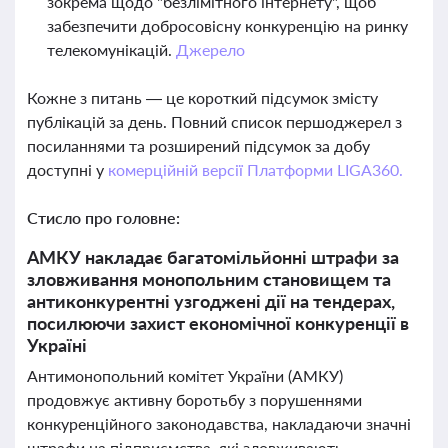
зокрема щодо "безлімітного інтернету", щоб
забезпечити добросовісну конкуренцію на ринку
телекомунікацій.
Джерело
Кожне з питань — це короткий підсумок змісту
публікацій за день. Повний список першоджерел з
посиланнями та розширений підсумок за добу
доступні у
комерційній версії Платформи LIGA360.
Стисло про головне:
АМКУ накладає багатомільйонні штрафи за
зловживання монопольним становищем та
антиконкурентні узгоджені дії на тендерах,
посилюючи захист економічної конкуренції в
Україні
Антимонопольний комітет України (АМКУ)
продовжує активну боротьбу з порушеннями
конкуренційного законодавства, накладаючи значні
штрафи на підприємства, які зловживають