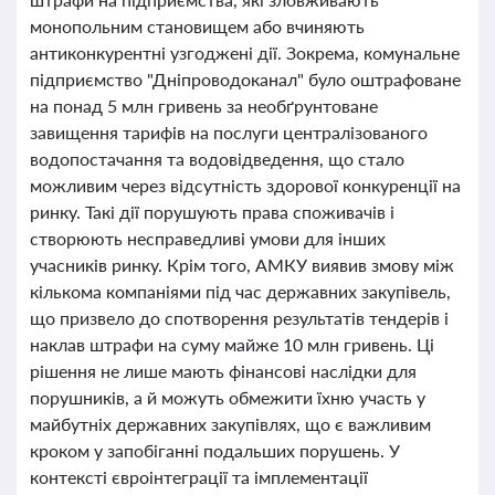
монопольним становищем або вчиняють
антиконкурентні узгоджені дії. Зокрема, комунальне
підприємство "Дніпроводоканал" було оштрафоване
на понад 5 млн гривень за необґрунтоване
завищення тарифів на послуги централізованого
водопостачання та водовідведення, що стало
можливим через відсутність здорової конкуренції на
ринку. Такі дії порушують права споживачів і
створюють несправедливі умови для інших
учасників ринку. Крім того, АМКУ виявив змову між
кількома компаніями під час державних закупівель,
що призвело до спотворення результатів тендерів і
наклав штрафи на суму майже 10 млн гривень. Ці
рішення не лише мають фінансові наслідки для
порушників, а й можуть обмежити їхню участь у
майбутніх державних закупівлях, що є важливим
кроком у запобіганні подальших порушень. У
контексті євроінтеграції та імплементації