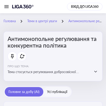
ВХІД ДО LIGA360
Головна
Теми в центрі уваги
Антимонопольне регулювання та конкурентна політика
Антимонопольне регулювання та
конкурентна політика
ПРО ЩО ТЕМА:
Тема стосується регулювання добросовісної
конкуренції між учасниками ринку, запобігання
зловживанню монопольним становищем і
забезпечення рівних умов для суб’єктів
Головне за добу (AI)
Усі публікації
господарювання