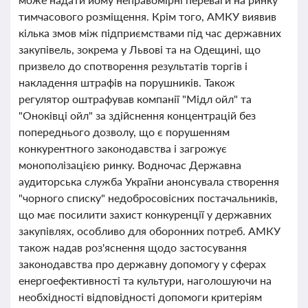
тимчасового розміщення. Крім того, АМКУ виявив
кілька змов між підприємствами під час державних
закупівель, зокрема у Львові та на Одещині, що
призвело до спотворення результатів торгів і
накладення штрафів на порушників. Також
регулятор оштрафував компанії "Мідл ойл" та
"Оноківці ойл" за здійснення концентрацій без
попереднього дозволу, що є порушенням
конкурентного законодавства і загрожує
монополізацією ринку. Водночас Державна
аудиторська служба України анонсувала створення
"чорного списку" недобросовісних постачальників,
що має посилити захист конкуренції у державних
закупівлях, особливо для оборонних потреб. АМКУ
також надав роз'яснення щодо застосування
законодавства про державну допомогу у сферах
енергоефективності та культури, наголошуючи на
необхідності відповідності допомоги критеріям