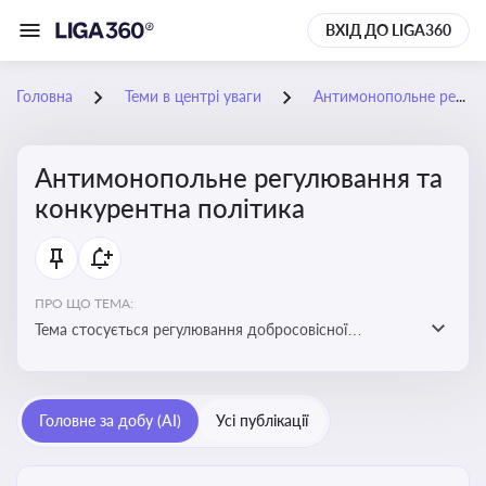
ВХІД ДО LIGA360
Головна
Теми в центрі уваги
Антимонопольне регулювання та конкурентна політика
Антимонопольне регулювання та
конкурентна політика
ПРО ЩО ТЕМА:
Тема стосується регулювання добросовісної
конкуренції між учасниками ринку, запобігання
зловживанню монопольним становищем і
забезпечення рівних умов для суб’єктів
Головне за добу (AI)
Усі публікації
господарювання