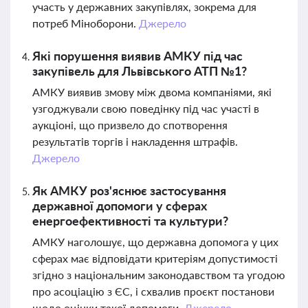
участь у державних закупівлях, зокрема для
потреб Міноборони.
Джерело
Які порушення виявив АМКУ під час
закупівель для Львівського АТП №1?
АМКУ виявив змову між двома компаніями, які
узгоджували свою поведінку під час участі в
аукціоні, що призвело до спотворення
результатів торгів і накладення штрафів.
Джерело
Як АМКУ роз'яснює застосування
державної допомоги у сферах
енергоефективності та культури?
АМКУ наголошує, що державна допомога у цих
сферах має відповідати критеріям допустимості
згідно з національним законодавством та угодою
про асоціацію з ЄС, і схвалив проєкт постанови
щодо оцінки такої допомоги.
Джерело