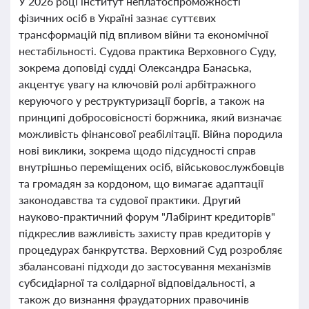
У 2026 році інститут неплатоспроможності
фізичних осіб в Україні зазнає суттєвих
трансформацій під впливом війни та економічної
нестабільності. Судова практика Верховного Суду,
зокрема доповіді судді Олександра Банаська,
акцентує увагу на ключовій ролі арбітражного
керуючого у реструктуризації боргів, а також на
принципі добросовісності боржника, який визначає
можливість фінансової реабілітації. Війна породила
нові виклики, зокрема щодо підсудності справ
внутрішньо переміщених осіб, військовослужбовців
та громадян за кордоном, що вимагає адаптації
законодавства та судової практики. Другий
науково-практичний форум "Лабіринт кредиторів"
підкреслив важливість захисту прав кредиторів у
процедурах банкрутства. Верховний Суд розробляє
збалансовані підходи до застосування механізмів
субсидіарної та солідарної відповідальності, а
також до визнання фраудаторних правочинів