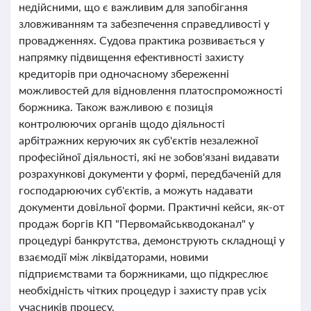
недійсними, що є важливим для запобігання
зловживанням та забезпечення справедливості у
провадженнях. Судова практика розвивається у
напрямку підвищення ефективності захисту
кредиторів при одночасному збереженні
можливостей для відновлення платоспроможності
боржника. Також важливою є позиція
контролюючих органів щодо діяльності
арбітражних керуючих як суб'єктів незалежної
професійної діяльності, які не зобов'язані видавати
розрахункові документи у формі, передбаченій для
господарюючих суб'єктів, а можуть надавати
документи довільної форми. Практичні кейси, як-от
продаж боргів КП "Первомайськводоканал" у
процедурі банкрутства, демонструють складнощі у
взаємодії між ліквідаторами, новими
підприємствами та боржниками, що підкреслює
необхідність чітких процедур і захисту прав усіх
учасників процесу.