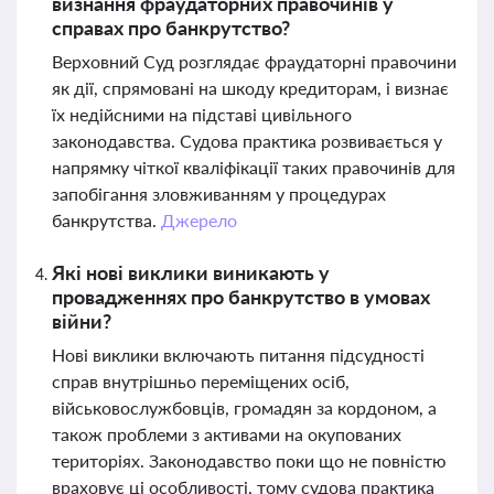
визнання фраудаторних правочинів у
справах про банкрутство?
Верховний Суд розглядає фраудаторні правочини
як дії, спрямовані на шкоду кредиторам, і визнає
їх недійсними на підставі цивільного
законодавства. Судова практика розвивається у
напрямку чіткої кваліфікації таких правочинів для
запобігання зловживанням у процедурах
банкрутства.
Джерело
Які нові виклики виникають у
провадженнях про банкрутство в умовах
війни?
Нові виклики включають питання підсудності
справ внутрішньо переміщених осіб,
військовослужбовців, громадян за кордоном, а
також проблеми з активами на окупованих
територіях. Законодавство поки що не повністю
враховує ці особливості, тому судова практика