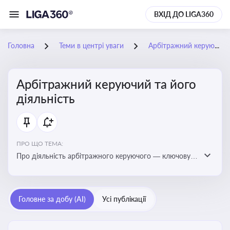
ВХІД ДО LIGA360
Головна
Теми в центрі уваги
Арбітражний керуючий та його діяльність
Арбітражний керуючий та його
діяльність
ПРО ЩО ТЕМА:
Про діяльність арбітражного керуючого — ключову
фігуру у процедурах банкрутства, яка виконує функції
управління майном боржника, санації або ліквідації
Головне за добу (AI)
Усі публікації