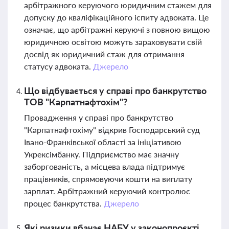
арбітражного керуючого юридичним стажем для
допуску до кваліфікаційного іспиту адвоката. Це
означає, що арбітражні керуючі з повною вищою
юридичною освітою можуть зараховувати свій
досвід як юридичний стаж для отримання
статусу адвоката.
Джерело
Що відбувається у справі про банкрутство
ТОВ "Карпатнафтохім"?
Провадження у справі про банкрутство
"Карпатнафтохіму" відкрив Господарський суд
Івано-Франківської області за ініціативою
Укрексімбанку. Підприємство має значну
заборгованість, а місцева влада підтримує
працівників, спрямовуючи кошти на виплату
зарплат. Арбітражний керуючий контролює
процес банкрутства.
Джерело
Які ризики вбачає НАБУ у законопроєкті