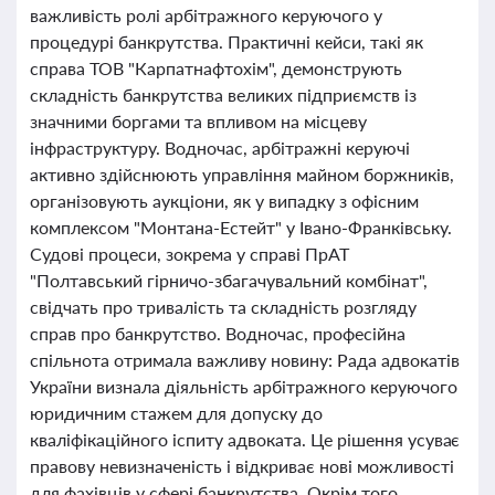
важливість ролі арбітражного керуючого у
процедурі банкрутства. Практичні кейси, такі як
справа ТОВ "Карпатнафтохім", демонструють
складність банкрутства великих підприємств із
значними боргами та впливом на місцеву
інфраструктуру. Водночас, арбітражні керуючі
активно здійснюють управління майном боржників,
організовують аукціони, як у випадку з офісним
комплексом "Монтана-Естейт" у Івано-Франківську.
Судові процеси, зокрема у справі ПрАТ
"Полтавський гірничо-збагачувальний комбінат",
свідчать про тривалість та складність розгляду
справ про банкрутство. Водночас, професійна
спільнота отримала важливу новину: Рада адвокатів
України визнала діяльність арбітражного керуючого
юридичним стажем для допуску до
кваліфікаційного іспиту адвоката. Це рішення усуває
правову невизначеність і відкриває нові можливості
для фахівців у сфері банкрутства. Окрім того,