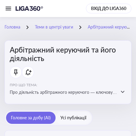
ВХІД ДО LIGA360
Головна
Теми в центрі уваги
Арбітражний керуючий та його діяльність
Арбітражний керуючий та його
діяльність
ПРО ЩО ТЕМА:
Про діяльність арбітражного керуючого — ключову
фігуру у процедурах банкрутства, яка виконує функції
управління майном боржника, санації або ліквідації
Головне за добу (AI)
Усі публікації