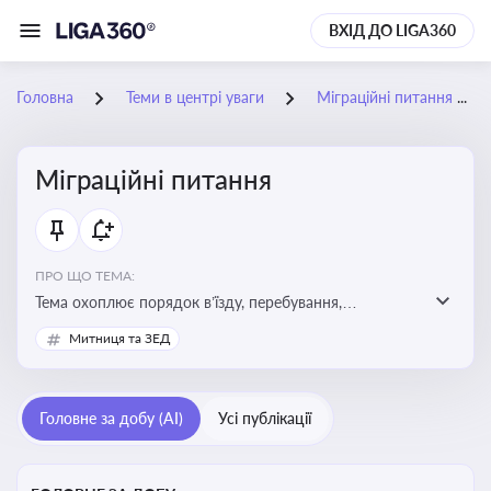
ВХІД ДО LIGA360
Головна
Теми в центрі уваги
Міграційні питання
Міграційні питання
ПРО ЩО ТЕМА:
Тема охоплює порядок в’їзду, перебування,
працевлаштування іноземців, а також набуття або
Митниця та ЗЕД
втрату громадянства України
Головне за добу (AI)
Усі публікації