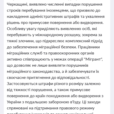
Черкащині, виявлено численні випадки порушення
строків перебування іноземцями, що призвело до
накладення адміністративних штрафів та ухвалення
рішень про примусове повернення або видворення.
Особливу увагу приділяють виявленню осіб, які
перебувають у міжнародному розшуку, зокрема за
тяжкі злочини, що підкреслює комплексний підхід
до забезпечення міграційної безпеки. Працівники
міграційних служб та правоохоронних органів
активно співпрацюють у межах операції "Мігрант",
що дозволяє не лише виявляти порушників
міграційного законодавства, а й забезпечувати їх
своєчасне притягнення до відповідальності.
Застосовуються штрафи різного розміру залежно
від тяжкості порушення, а також примусове
повернення до країн походження або видворення з
України з подальшою забороною в'їзду. Ці заходи
спрямовані на підтримання правового режиму
перебування іноземців та захист національної