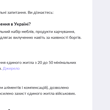
ьні запитання. Ви дізнаєтесь:
ння в Україні?
льний набір меблів, продукти харчування,
длягає вилученню навіть за наявності боргів.
ння єдиного житла з 20 до 50 мінімальних
и.
Джерело
ім аліментів і компенсацій), дозволено
осилено захист єдиного житла військових.