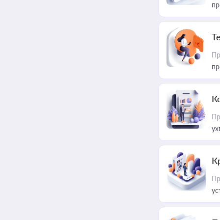
пр
T
Пр
пр
К
Пр
ух
К
Пр
ус