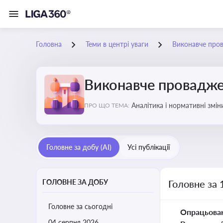
Головна
Теми в центрі уваги
Виконавче про
Виконавче провадж
Аналітика і нормативні змі
ПРО ЩО ТЕМА:
відкриттю та завершенню пр
Головне за добу (AI)
Усі публікації
ГОЛОВНЕ ЗА ДОБУ
Головне за 
Головне за сьогодні
Опрацьова
04 серпня 2026