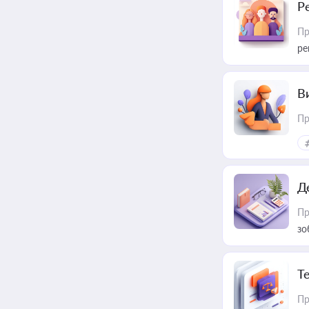
Р
Пр
ре
В
Пр
Д
Пр
зо
T
Пр