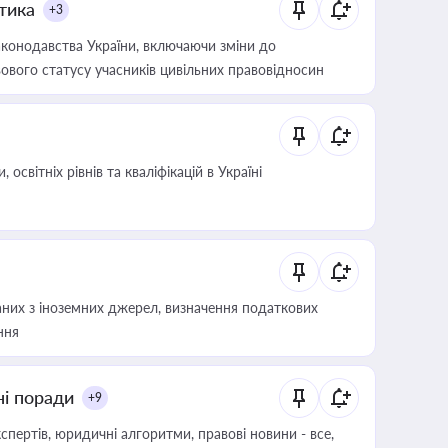
итика
+3
конодавства України, включаючи зміни до
ового статусу учасників цивільних правовідносин
світніх рівнів та кваліфікацій в Україні
аних з іноземних джерел, визначення податкових
ння
ні поради
+9
пертів, юридичні алгоритми, правові новини - все,