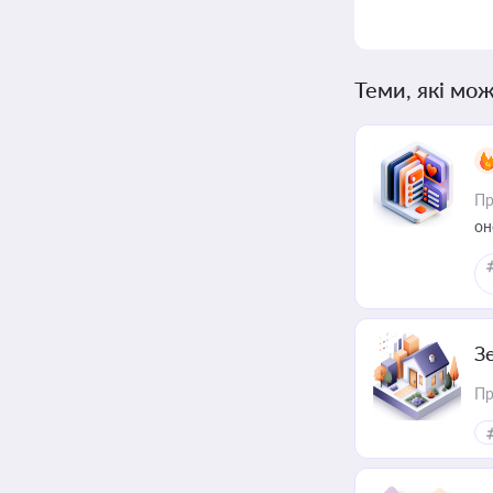
Теми, які мож
Пр
он
З
Пр