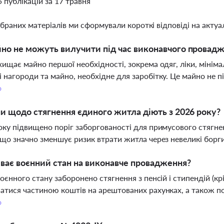
5 публікацій за 17 травня
ібраних матеріалів ми сформували короткі відповіді на актуал
но не можуть вилучити під час виконавчого провадже
хищає майно першої необхідності, зокрема одяг, ліки, мініма
 нагороди та майно, необхідне для заробітку. Це майно не пі
о
ни щодо стягнення єдиного житла діють з 2026 року?
оку підвищено поріг заборгованості для примусового стягне
 що значно зменшує ризик втрати житла через невеликі борг
ває воєнний стан на виконавче провадження?
воєнного стану заборонено стягнення з пенсій і стипендій (кр
атися частиною коштів на арештованих рахунках, а також п
о