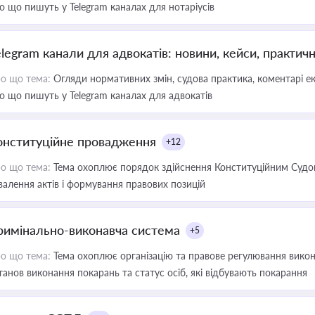
о що пишуть у Telegram каналах для нотаріусів
elegram канали для адвокатів: новини, кейси, практич
о що тема:
Огляди нормативних змін, судова практика, коментарі екс
о що пишуть у Telegram каналах для адвокатів
онституційне провадження
+12
о що тема:
Тема охоплює порядок здійснення Конституційним Судом
валення актів і формування правових позицій
римінально-виконавча система
+5
о що тема:
Тема охоплює організацію та правове регулювання викона
танов виконання покарань та статус осіб, які відбувають покарання