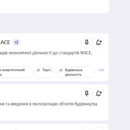
NACE
+2
идів економічної діяльності до стандартів NACE,
о-енергетичний
Торгівля
Будівельна
+10
кс
діяльність
я та введення в експлуатацію об’єктів будівництва