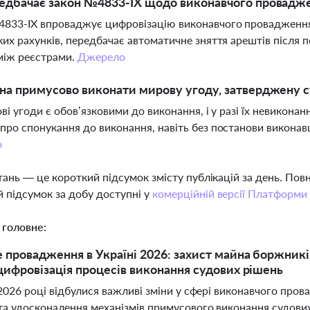
едбачає закон №4833-IX щодо виконавчого провадж
4833-IX впроваджує цифровізацію виконавчого провадженн
ких рахунків, передбачає автоматичне зняття арештів після 
між реєстрами.
Джерело
а примусово виконати мирову угоду, затверджену 
ові угоди є обов’язковими до виконання, і у разі їх невикона
про спонукання до виконання, навіть без постанови виконав
о
тань — це короткий підсумок змісту публікацій за день. По
 підсумок за добу доступні у
комерційній версії Платформи
 головне:
 провадження в Україні 2026: захист майна боржникі
цифровізація процесів виконання судових рішень
 2026 році відбулися важливі зміни у сфері виконавчого про
та удосконалення механізмів примусового виконання судови