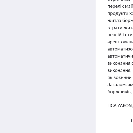
перелік май
продукти х
житла боржн
втрати житл
пенсій і ст
арештовани
автоматизов
автоматичне
виконання 
виконання, 
як воєнний 
Загалом, зм
боржників,
LIGA ZAKON