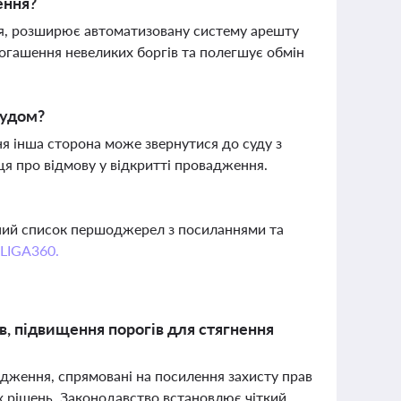
ення?
я, розширює автоматизовану систему арешту
погашення невеликих боргів та полегшує обмін
судом?
ння інша сторона може звернутися до суду з
ця про відмову у відкритті провадження.
вний список першоджерел з посиланнями та
 LIGA360.
в, підвищення порогів для стягнення
вадження, спрямовані на посилення захисту прав
х рішень. Законодавство встановлює чіткий