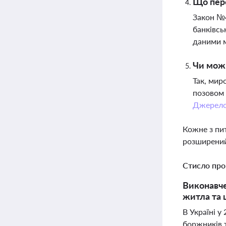
Що пер
Закон №
банківсь
даними 
Чи можн
Так, мир
позовом 
Джерел
Кожне з пи
розширений
Стисло про
Виконавче
житла та 
В Україні у
боржників 