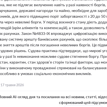
на, яке не підлягає вилученню навіть у разі наявності боргів,
арчування, державні нагороди та майно, необхідне для зароб
иків, для якого підвищено поріг заборгованості з 20 до 50
а через невеликі борги. У період воєнного стану діють дод
ипендій (крім аліментів та компенсацій), а також дозволяю
х рахунках. Закон №4833-IX впроваджує цифровізацію вик
ану систему арешту банківських рахунків, що охоплює більш
 зняття арештів після погашення невеликих боргів. Це підв
судових рішень. Судова практика підтверджує, що мирові уг
а у разі їх невиконання можливе судове стягнення боргу. Пр
стан, карантин, стан здоров’я сторін та інші фактори, що мо
іни у виконавчому провадженні спрямовані на балансування і
 особливо в умовах соціально-економічних викликів.
,
17 травня 2026
Повний AI-огляд дня та посилання на всі новини, статті, віде
сформований цей підсумо