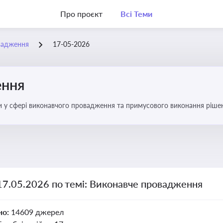
Про проєкт
Всі Теми
вадження
17-05-2026
ення
ни у сфері виконавчого провадження та примусового виконання ріше
оваджень, діяльності державних і приватних виконавців
17.05.2026 по темі: Виконавче провадження
но:
14609 джерел