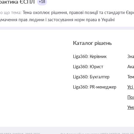
рактика ЄСПЛ
+18
о що тема:
Тема охоплює рішення, правові позиції та стандарти Євр
умачення прав людини і застосування норм права в Україні
Каталог рішень
Liga360: Керівник
Зн
Liga360: Юрист
Ак
Liga360: Бухгалтер
Тем
Liga360: PR-менеджер
Усі
Пол
Умо