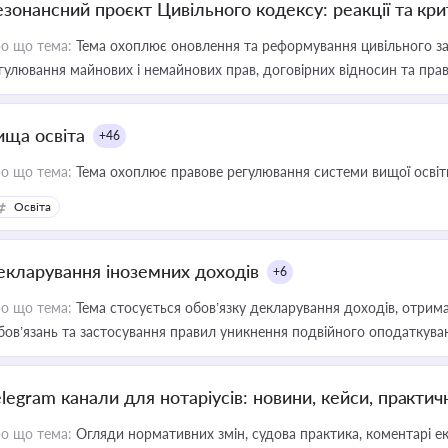
езонансний проєкт Цивільного кодексу: реакції та кр
о що тема:
Тема охоплює оновлення та реформування цивільного за
гулювання майнових і немайнових прав, договірних відносин та прав
ища освіта
+46
о що тема:
Тема охоплює правове регулювання системи вищої освіти, о
Освіта
екларування іноземних доходів
+6
о що тема:
Тема стосується обов’язку декларування доходів, отрим
бов’язань та застосування правил уникнення подвійного оподаткува
elegram канали для нотаріусів: новини, кейси, практич
о що тема:
Огляди нормативних змін, судова практика, коментарі екс