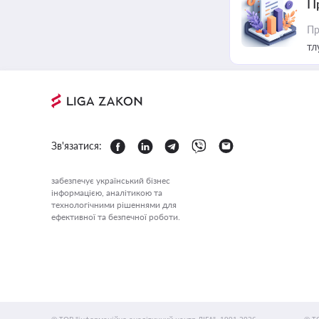
П
Пр
тл
Зв'язатися:
забезпечує український бізнес
інформацією, аналітикою та
технологічними рішеннями для
ефективної та безпечної роботи.