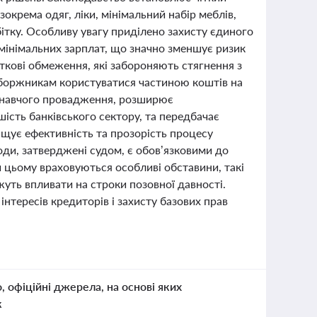
 зокрема одяг, ліки, мінімальний набір меблів,
ітку. Особливу увагу приділено захисту єдиного
 мінімальних зарплат, що значно зменшує ризик
аткові обмеження, які забороняють стягнення з
ть боржникам користуватися частиною коштів на
онавчого провадження, розширює
ість банківського сектору, та передбачає
ищує ефективність та прозорість процесу
оди, затверджені судом, є обов’язковими до
и цьому враховуються особливі обставини, такі
жуть впливати на строки позовної давності.
нтересів кредиторів і захисту базових прав
о, офіційні джерела, на основі яких
к