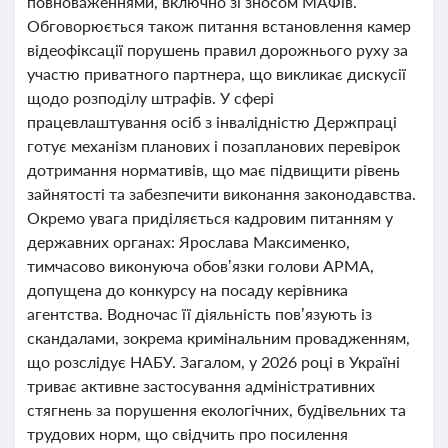
повноваженнями, включно зі зносом МАФів.
Обговорюється також питання встановлення камер
відеофіксації порушень правил дорожнього руху за
участю приватного партнера, що викликає дискусії
щодо розподілу штрафів. У сфері
працевлаштування осіб з інвалідністю Держпраці
готує механізм планових і позапланових перевірок
дотримання нормативів, що має підвищити рівень
зайнятості та забезпечити виконання законодавства.
Окремо увага приділяється кадровим питанням у
державних органах: Ярослава Максименко,
тимчасово виконуюча обов’язки голови АРМА,
допущена до конкурсу на посаду керівника
агентства. Водночас її діяльність пов’язують із
скандалами, зокрема кримінальним провадженням,
що розслідує НАБУ. Загалом, у 2026 році в Україні
триває активне застосування адміністративних
стягнень за порушення екологічних, будівельних та
трудових норм, що свідчить про посилення