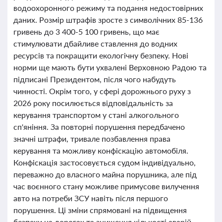
водоохоронного режиму та подання недостовірних
даних. Розмір штрафів зросте з символічних 85-136
гривень до 3 400-5 100 гривень, що має
стимулювати дбайливе ставлення до водних
ресурсів та покращити екологічну безпеку. Нові
норми ще мають бути ухвалені Верховною Радою та
підписані Президентом, після чого набудуть
чинності. Окрім того, у сфері дорожнього руху з
2026 року посилюється відповідальність за
керування транспортом у стані алкогольного
сп'яніння. За повторні порушення передбачено
значні штрафи, тривале позбавлення права
керування та можливу конфіскацію автомобіля.
Конфіскація застосовується судом індивідуально,
переважно до власного майна порушника, але під
час воєнного стану можливе примусове вилучення
авто на потреби ЗСУ навіть після першого
порушення. Ці зміни спрямовані на підвищення
безпеки на дорогах та зниження кількості аварій,