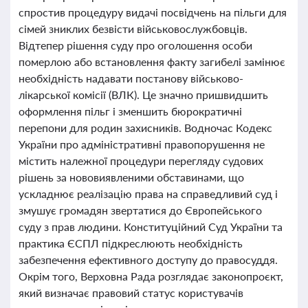
спростив процедуру видачі посвідчень на пільги для
сімей зниклих безвісти військовослужбовців.
Відтепер рішення суду про оголошення особи
померлою або встановлення факту загибелі замінює
необхідність надавати постанову військово-
лікарської комісії (ВЛК). Це значно пришвидшить
оформлення пільг і зменшить бюрократичні
перепони для родин захисників. Водночас Кодекс
України про адміністративні правопорушення не
містить належної процедури перегляду судових
рішень за нововиявленими обставинами, що
ускладнює реалізацію права на справедливий суд і
змушує громадян звертатися до Європейського
суду з прав людини. Конституційний Суд України та
практика ЄСПЛ підкреслюють необхідність
забезпечення ефективного доступу до правосуддя.
Окрім того, Верховна Рада розглядає законопроєкт,
який визначає правовий статус користувачів