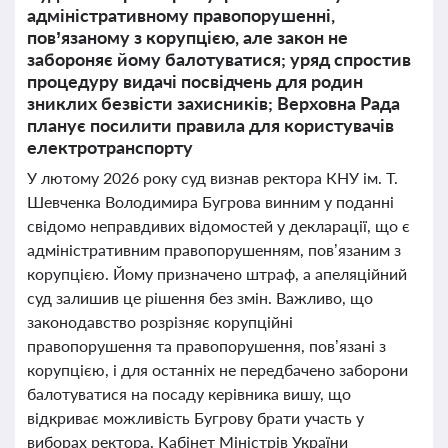
адміністративному правопорушенні,
пов’язаному з корупцією, але закон не
забороняє йому балотуватися; уряд спростив
процедуру видачі посвідчень для родин
зниклих безвісти захисників; Верховна Рада
планує посилити правила для користувачів
електротранспорту
У лютому 2026 року суд визнав ректора КНУ ім. Т.
Шевченка Володимира Бугрова винним у поданні
свідомо неправдивих відомостей у декларації, що є
адміністративним правопорушенням, пов’язаним з
корупцією. Йому призначено штраф, а апеляційний
суд залишив це рішення без змін. Важливо, що
законодавство розрізняє корупційні
правопорушення та правопорушення, пов’язані з
корупцією, і для останніх не передбачено заборони
балотуватися на посаду керівника вишу, що
відкриває можливість Бугрову брати участь у
виборах ректора. Кабінет Міністрів України