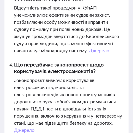
Відсутність такої процедури у КУпАП
унеможливлює ефективний судовий захист,
позбавляючи особу можливості виправити
судову помилку при появі нових доказів. Це
змушує громадян звертатися до Європейського
суду з прав людини, що є менш ефективним і
навантажує міжнародну систему.
Джерело
Що передбачає законопроєкт щодо
користувачів електросамокатів?
Законопроєкт визначає користувачів
електросамокатів, моноколіс та
електровелосипедів як повноцінних учасників
дорожнього руху з обов’язком дотримуватися
правил ПДД і нести відповідальність за їх
порушення, включно з керуванням у нетверезому
стані, що має підвищити безпеку на дорогах.
Джерело