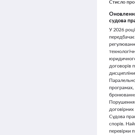
Стисло про
Оновлення
судова пра
У 2026 році
передбачає
регулювання
технологічн
юридичного
договорів 
дисципліни
Паралельно
програмах,
бронювання
Порушення 
договірних 
Судова пра
спорів. На
перевірки 