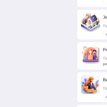
З
Пр
Р
Пр
ре
В
Пр