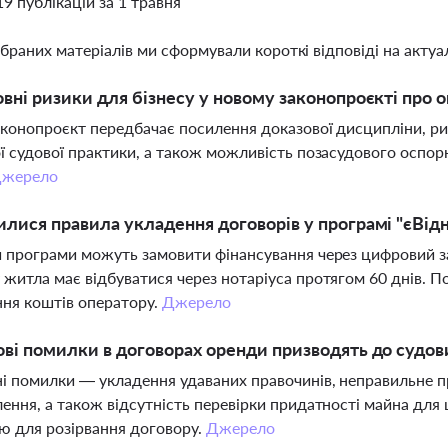
19 публікацій за 1 травня
ібраних матеріалів ми сформували короткі відповіді на актуал
овні ризики для бізнесу у новому законопроєкті про
конопроєкт передбачає посилення доказової дисципліни, ри
ї судової практики, а також можливість позасудового оспор
жерело
илися правила укладення договорів у програмі "єВі
 програми можуть замовити фінансування через цифровий зас
житла має відбуватися через нотаріуса протягом 60 днів. 
ня коштів оператору.
Джерело
ові помилки в договорах оренди призводять до судов
 помилки — укладення удаваних правочинів, неправильне 
ення, а також відсутність перевірки придатності майна для
ю для розірвання договору.
Джерело