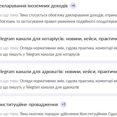
екларування іноземних доходів
+6
о що тема:
Тема стосується обов’язку декларування доходів, отрим
бов’язань та застосування правил уникнення подвійного оподаткува
elegram канали для нотаріусів: новини, кейси, практич
о що тема:
Огляди нормативних змін, судова практика, коментарі екс
о що пишуть у Telegram каналах для нотаріусів
elegram канали для адвокатів: новини, кейси, практич
о що тема:
Огляди нормативних змін, судова практика, коментарі екс
о що пишуть у Telegram каналах для адвокатів
онституційне провадження
+3
о що тема:
Тема охоплює порядок здійснення Конституційним Судом