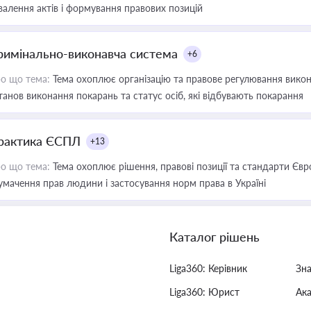
валення актів і формування правових позицій
римінально-виконавча система
+6
о що тема:
Тема охоплює організацію та правове регулювання викона
танов виконання покарань та статус осіб, які відбувають покарання
рактика ЄСПЛ
+13
о що тема:
Тема охоплює рішення, правові позиції та стандарти Євр
умачення прав людини і застосування норм права в Україні
Каталог рішень
Liga360: Керівник
Зн
Liga360: Юрист
Ак