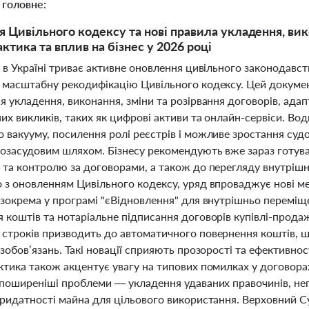
 головне:
 Цивільного кодексу та нові правила укладення, вико
ктика та вплив на бізнес у 2026 році
 в Україні триває активне оновлення цивільного законодавс
 масштабну рекодифікацію Цивільного кодексу. Цей докумен
 укладення, виконання, зміни та розірвання договорів, адап
их викликів, таких як цифрові активи та онлайн-сервіси. Во
 вакууму, посилення ролі реєстрів і можливе зростання суд
позасудовим шляхом. Бізнесу рекомендують вже зараз готув
 та контролю за договорами, а також до перегляду внутрішн
 з оновленням Цивільного кодексу, уряд впроваджує нові ме
 зокрема у програмі "єВідновлення" для внутрішньо переміщ
 коштів та нотаріальне підписання договорів купівлі-прода
строків призводить до автоматичного повернення коштів, 
зобов’язань. Такі новації сприяють прозорості та ефективно
ктика також акцентує увагу на типових помилках у договора
йпоширеніші проблеми — укладення удаваних правочинів, не
придатності майна для цільового використання. Верховний С