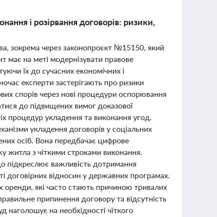
нання і розірвання договорів: ризики,
тва, зокрема через законопроєкт №15150, який
т має на меті модернізувати правове
туючи їх до сучасних економічних і
дночас експерти застерігають про ризики
ових спорів через нові процедури оспорювання
атися до підвищених вимог доказової
іх процедур укладення та виконання угод.
ханізми укладення договорів у соціальних
ених осіб. Вона передбачає цифрове
жу житла з чіткими строками виконання.
що підкреслює важливість дотримання
сті договірних відносин у державних програмах.
х оренди, які часто стають причиною тривалих
правильне припинення договору та відсутність
уд наголошує на необхідності чіткого