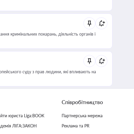
ння кримінальних покарань, діяльність органів і
опейського суду з прав людини, які впливають на
Співробітництво
айти юриста Liga:BOOK
Партнерська мережа
адемія ЛІГА:ЗАКОН
Реклама та PR