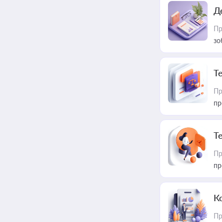
Д
Пр
зо
T
Пр
пр
T
Пр
пр
К
Пр