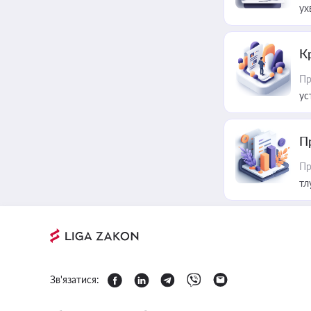
ух
К
Пр
ус
П
Пр
тл
Зв'язатися: