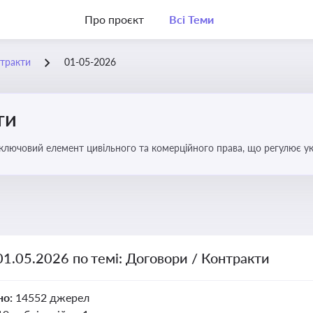
Про проєкт
Всі Теми
нтракти
01-05-2026
ти
 ключовий елемент цивільного та комерційного права, що регулює у
оговором та розірвання договору
01.05.2026 по темі: Договори / Контракти
но:
14552 джерел