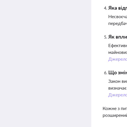
Яка від
Несвоєча
передбач
Як впли
Ефективн
майнових
Джерел
Що змін
Закон ви
визначає
Джерел
Кожне з пи
розширений