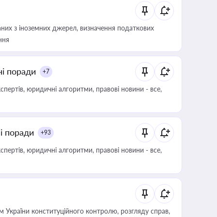
аних з іноземних джерел, визначення податкових
ння
ні поради
+7
пертів, юридичні алгоритми, правові новини - все,
ні поради
+93
пертів, юридичні алгоритми, правові новини - все,
 України конституційного контролю, розгляду справ,