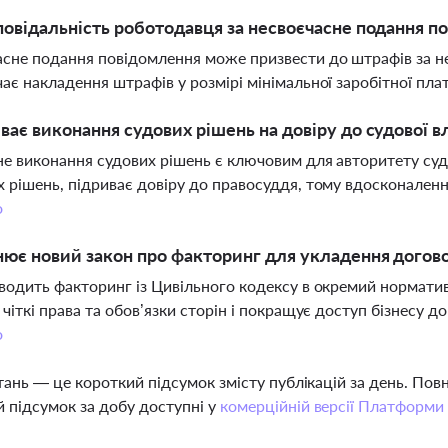
повідальність роботодавця за несвоєчасне подання п
сне подання повідомлення може призвести до штрафів за н
ає накладення штрафів у розмірі мінімальної заробітної пла
ває виконання судових рішень на довіру до судової в
е виконання судових рішень є ключовим для авторитету суд
 рішень, підриває довіру до правосуддя, тому вдосконален
о
ює новий закон про факторинг для укладення догово
водить факторинг із Цивільного кодексу в окремий нормати
 чіткі права та обов’язки сторін і покращує доступ бізнесу д
о
тань — це короткий підсумок змісту публікацій за день. По
 підсумок за добу доступні у
комерційній версії Платформи