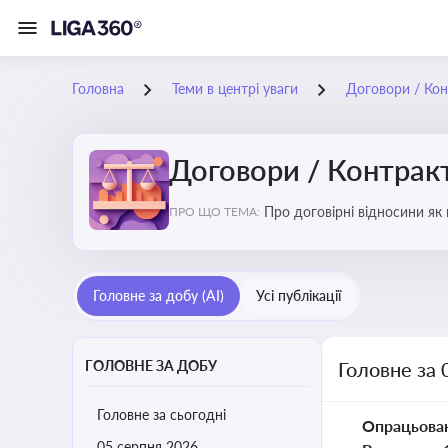
Головна
Теми в центрі уваги
Договори / Ко
Договори / Контрак
Про договірні відносини як
ПРО ЩО ТЕМА:
виконання зобов’язань за д
Головне за добу (AI)
Усі публікації
ГОЛОВНЕ ЗА ДОБУ
Головне за 
Головне за сьогодні
Опрацьова
05 серпня 2026