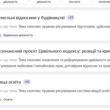
діяльність
діяльність
послуги
компле
емельні відносини у будівництві
+19
о що тема:
Тема охоплює правове регулювання підготовки, здійсненн
Будівельна діяльність
езонансний проєкт Цивільного кодексу: реакції та кр
о що тема:
Тема охоплює оновлення та реформування цивільного за
гулювання майнових і немайнових прав, договірних відносин та прав
ища освіта
+45
о що тема:
Тема охоплює правове регулювання системи вищої освіти, о
Освіта