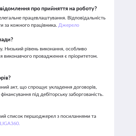
овідомлення про прийняття на роботу?
елегальне працевлаштування. Відповідальність
ти за кожного працівника.
Джерело
лади?
у. Низький рівень виконання, особливо
ня виконавчого провадження є пріоритетом.
рів?
вний акт, що спрощує укладення договорів,
о фінансування під дебіторську заборгованість.
вний список першоджерел з посиланнями та
 LIGA360.