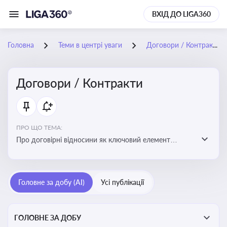
ВХІД ДО LIGA360
Головна
Теми в центрі уваги
Договори / Контракти
Договори / Контракти
ПРО ЩО ТЕМА:
Про договірні відносини як ключовий елемент
цивільного та комерційного права, що регулює
укладення договору, підписання договору, виконання
зобов’язань за договором та розірвання договору
Головне за добу (AI)
Усі публікації
ГОЛОВНЕ ЗА ДОБУ