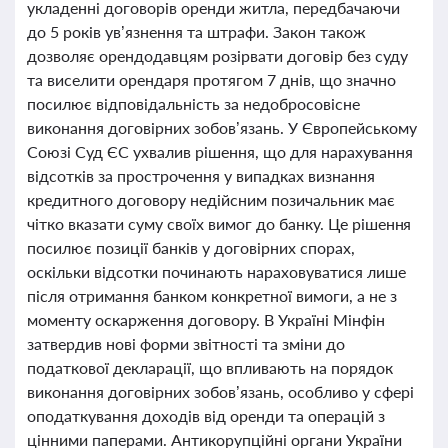
укладенні договорів оренди житла, передбачаючи
до 5 років ув’язнення та штрафи. Закон також
дозволяє орендодавцям розірвати договір без суду
та виселити орендаря протягом 7 днів, що значно
посилює відповідальність за недобросовісне
виконання договірних зобов’язань. У Європейському
Союзі Суд ЄС ухвалив рішення, що для нарахування
відсотків за прострочення у випадках визнання
кредитного договору недійсним позичальник має
чітко вказати суму своїх вимог до банку. Це рішення
посилює позиції банків у договірних спорах,
оскільки відсотки починають нараховуватися лише
після отримання банком конкретної вимоги, а не з
моменту оскарження договору. В Україні Мінфін
затвердив нові форми звітності та зміни до
податкової декларації, що впливають на порядок
виконання договірних зобов’язань, особливо у сфері
оподаткування доходів від оренди та операцій з
цінними паперами. Антикорупційні органи України