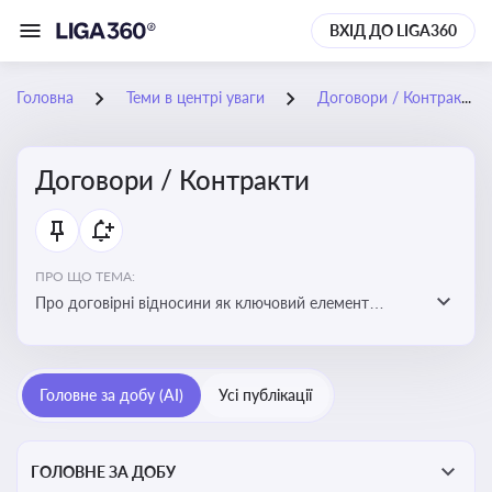
ВХІД ДО LIGA360
Головна
Теми в центрі уваги
Договори / Контракти
Договори / Контракти
ПРО ЩО ТЕМА:
Про договірні відносини як ключовий елемент
цивільного та комерційного права, що регулює
укладення договору, підписання договору, виконання
зобов’язань за договором та розірвання договору
Головне за добу (AI)
Усі публікації
ГОЛОВНЕ ЗА ДОБУ