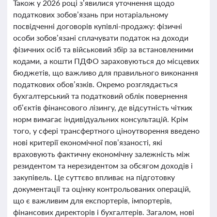
Також у 2026 році з’явилися уточнення щодо
податкових зобов’язань при нотаріальному
посвідченні договорів купівлі-продажу: фізичні
особи зобов’язані сплачувати податок на доходи
фізичних осіб та військовий збір за встановленими
кодами, а кошти ПДФО зараховуються до місцевих
бюджетів, що важливо для правильного виконання
податкових обов’язків. Окремо розглядається
бухгалтерський та податковий облік повернення
об’єктів фінансового лізингу, де відсутність чітких
норм вимагає індивідуальних консультацій. Крім
того, у сфері трансфертного ціноутворення введено
нові критерії економічної пов’язаності, які
враховують фактичну економічну залежність між
резидентом та нерезидентом за обсягом доходів і
закупівель. Це суттєво впливає на підготовку
документації та оцінку контрольованих операцій,
що є важливим для експортерів, імпортерів,
фінансових директорів і бухгалтерів. Загалом, нові