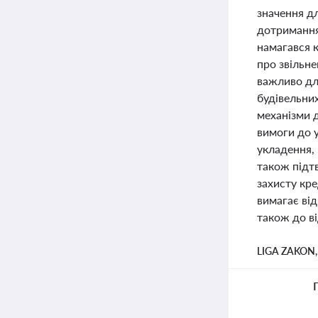
значення дл
дотримання 
намагався 
про звільне
важливо дл
будівельни
механізми д
вимоги до у
укладення,
також підт
захисту кр
вимагає від
також до ві
LIGA ZAKON