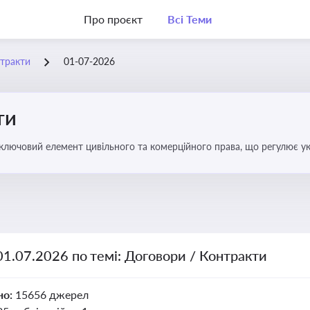
Про проєкт
Всі Теми
нтракти
01-07-2026
ти
 ключовий елемент цивільного та комерційного права, що регулює у
оговором та розірвання договору
01.07.2026 по темі: Договори / Контракти
но:
15656 джерел