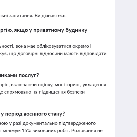
ьні запитання. Ви дізнаєтесь:
ргію, якщо у приватному будинку
ності, вона має обліковуватися окремо і
ує, що договірні відносини мають відповідати
никами послуг?
орін, включаючи оцінку, моніторинг, укладення
 Це спрямовано на підвищення безпеки
у період воєнного стану?
ною у разі документально підтвердженого
 мінімум 15% виконаних робіт. Розірвання не