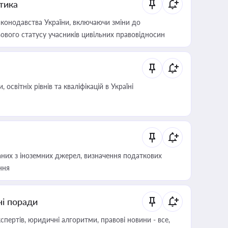
итика
конодавства України, включаючи зміни до
ового статусу учасників цивільних правовідносин
світніх рівнів та кваліфікацій в Україні
аних з іноземних джерел, визначення податкових
ння
ні поради
пертів, юридичні алгоритми, правові новини - все,