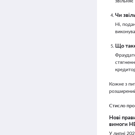
звільняє
Чи звіл
Ні, пода
виконува
Що таке
Фраудато
стягненн
кредитор
Кожне з пи
розширений
Стисло про
Нові прав
вимоги НБ
У липні 202