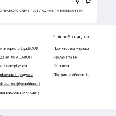
опейського суду з прав людини, які впливають на
Співробітництво
айти юриста Liga:BOOK
Партнерська мережа
адемія ЛІГА:ЗАКОН
Реклама та PR
и в центрі уваги
Контакти
 рішення і продукти
Підтримка абонентів
ітика конфіденційності
ви використання сайту
26.