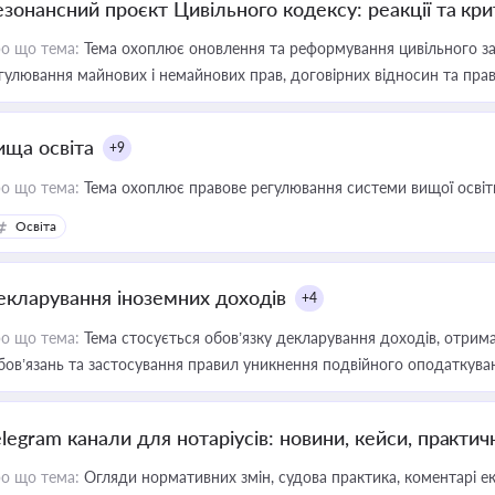
езонансний проєкт Цивільного кодексу: реакції та кр
о що тема:
Тема охоплює оновлення та реформування цивільного за
гулювання майнових і немайнових прав, договірних відносин та прав
ища освіта
+9
о що тема:
Тема охоплює правове регулювання системи вищої освіти, о
Освіта
екларування іноземних доходів
+4
о що тема:
Тема стосується обов’язку декларування доходів, отрим
бов’язань та застосування правил уникнення подвійного оподаткува
elegram канали для нотаріусів: новини, кейси, практич
о що тема:
Огляди нормативних змін, судова практика, коментарі екс