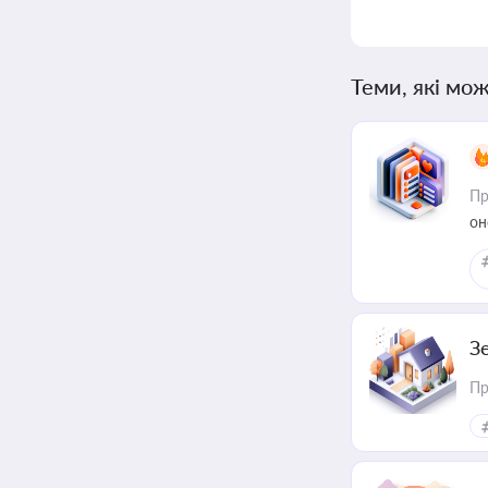
Теми, які мож
Пр
он
З
Пр