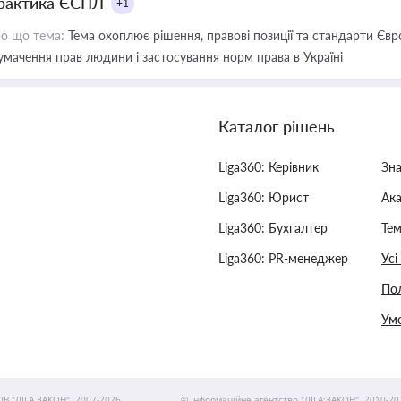
рактика ЄСПЛ
+1
о що тема:
Тема охоплює рішення, правові позиції та стандарти Євр
умачення прав людини і застосування норм права в Україні
Каталог рішень
Liga360: Керівник
Зн
Liga360: Юрист
Ак
Liga360: Бухгалтер
Тем
Liga360: PR-менеджер
Усі
Пол
Умо
ОВ "ЛІГА ЗАКОН", 2007-2026.
© Інформаційне агентство "ЛІГА:ЗАКОН", 2010-20