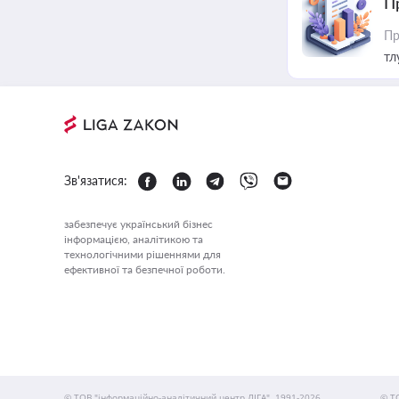
П
Пр
тл
Зв'язатися:
забезпечує український бізнес
інформацією, аналітикою та
технологічними рішеннями для
ефективної та безпечної роботи.
© ТОВ "інформаційно-аналітичний центр ЛІГА", 1991-2026.
© Т