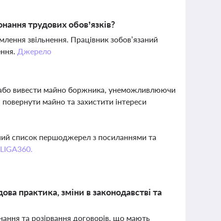
онання трудових обов’язків?
рмлення звільнення. Працівник зобов’язаний
ення.
Джерело
и або вивести майно боржника, унеможливлюючи
 повернути майно та захистити інтереси
вний список першоджерел з посиланнями та
 LIGA360.
дова практика, зміни в законодавстві та
онання та розірвання договорів, що мають