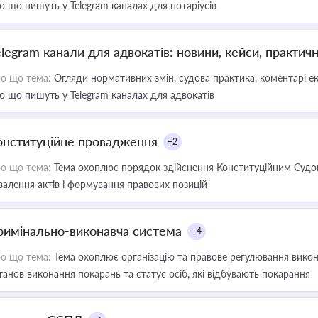
о що пишуть у Telegram каналах для нотаріусів
elegram канали для адвокатів: новини, кейси, практич
о що тема:
Огляди нормативних змін, судова практика, коментарі екс
о що пишуть у Telegram каналах для адвокатів
онституційне провадження
+2
о що тема:
Тема охоплює порядок здійснення Конституційним Судом
валення актів і формування правових позицій
римінально-виконавча система
+4
о що тема:
Тема охоплює організацію та правове регулювання викона
танов виконання покарань та статус осіб, які відбувають покарання