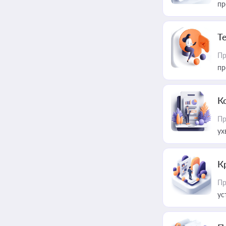
пр
T
Пр
пр
К
Пр
ух
К
Пр
ус