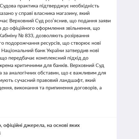
. Судова практика підтверджує необхідність
азано у справі власника магазину, який
час Верховний Суд роз’яснив, що подання заяви
ів до офіційного оформлення звільнення, що
 Кабміну № 833, дозволяють розірвання
ого подорожчання ресурсів, що створює нові
. Національний банк України затвердив нові
, що передбачає комплексний підхід до
окрема критичними для банків. Верховний Суд
 за аналогічних обставин, що є важливим для
ормують сучасний правовий ландшафт, який
дення, виконання та припинення договорів, а
о, офіційні джерела, на основі яких
к