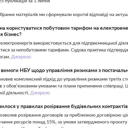
25 публікацій за 1 липня
ібраних матеріалів ми сформували короткі відповіді на актуал
а користуватися побутовим тарифом на електроене
я бізнес?
 електроенергія використовується для підприємницької діяль
тися за непобутовими тарифами. Судова практика підтвердж
огам.
Джерело
і вимоги НБУ щодо управління ризиками з постачаль
новив комплексний підхід до управління ризиками третіх ст
в з обов’язковими умовами та плани припинення співпраці.
кої діяльності.
Джерело
илося у правилах розірвання будівельних контрактів 
озволив розірвання договорів за приблизною договірною ці
ання ресурсів понад 15%, за умови затвердженого проєкту і