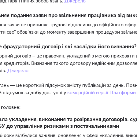
 від гарантійних зобов’язань.
Джерело
ьняє подання заяви про звільнення працівника від вик
ння заяви не припиняє трудові відносини до офіційного офо
ти свої обов’язки до моменту завершення процедури звільн
 фраудаторний договір і які наслідки його визнання?
рний договір – це правочин, укладений з метою приховат
я кредиторів. Визнання такого договору недійсним дозволяє
ів.
Джерело
тань — це короткий підсумок змісту публікацій за день. По
 підсумок за добу доступні у
комерційній версії Платформи
 головне:
ила укладення, виконання та розірвання договорів: су
У до управління ризиками з постачальниками
6 року відбулися важливі оновлення у сфері укладення, вик