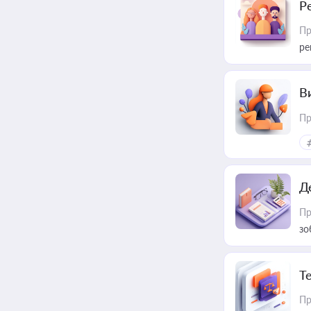
Р
Пр
ре
В
Пр
Д
Пр
зо
T
Пр