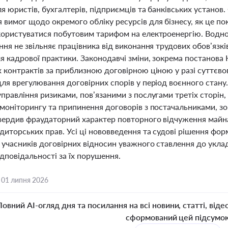
я юристів, бухгалтерів, підприємців та банківських установ
вимог щодо окремого обліку ресурсів для бізнесу, як це пок
користуватися побутовим тарифом на електроенергію. Водно
ння не звільняє працівника від виконання трудових обов’язк
я кадрової практики. Законодавчі зміни, зокрема постанова
х контрактів за приблизною договірною ціною у разі суттєв
ля врегулювання договірних спорів у період воєнного стану
правління ризиками, пов’язаними з послугами третіх сторін
 моніторингу та припинення договорів з постачальниками, з
вердив фраудаторний характер повторного відчуження майна
едиторських прав. Усі ці нововведення та судові рішення ф
 учасників договірних відносин уважного ставлення до укла
дповідальності за їх порушення.
,
01 липня 2026
Повний AI-огляд дня та посилання на всі новини, статті, віде
сформований цей підсумо