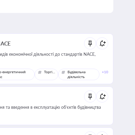
NACE
идів економічної діяльності до стандартів NACE,
о-енергетичний
Торгівля
Будівельна
+10
кс
діяльність
я та введення в експлуатацію об’єктів будівництва