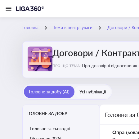
Головна
Теми в центрі уваги
Договори / Ко
Договори / Контрак
Про договірні відносини як
ПРО ЩО ТЕМА:
виконання зобов’язань за д
Головне за добу (AI)
Усі публікації
ГОЛОВНЕ ЗА ДОБУ
Головне за 
Головне за сьогодні
Опрацьова
06 серпня 2026