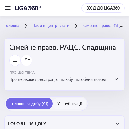
ВХІД ДО LIGA360
Головна
Теми в центрі уваги
Сімейне право. РАЦС. Спадщина
Сімейне право. РАЦС. Спадщина
ПРО ЩО ТЕМА:
Про державну реєстрацію шлюбу, шлюбний договір,
розлучення та розірвання шлюбу, спільну власність
подружжя, поділ майна, піклування, усиновлення,
прийомну сім’ю, визнання недієздатності,
Головне за добу (AI)
Усі публікації
позбавлення батьківських прав, виховання дитини,
місце проживання дитини, батьківство та
материнство
ГОЛОВНЕ ЗА ДОБУ