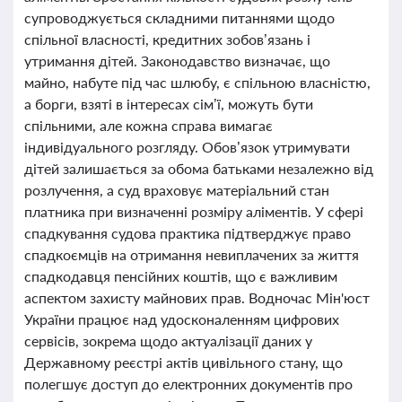
супроводжується складними питаннями щодо
спільної власності, кредитних зобов’язань і
утримання дітей. Законодавство визначає, що
майно, набуте під час шлюбу, є спільною власністю,
а борги, взяті в інтересах сім’ї, можуть бути
спільними, але кожна справа вимагає
індивідуального розгляду. Обов’язок утримувати
дітей залишається за обома батьками незалежно від
розлучення, а суд враховує матеріальний стан
платника при визначенні розміру аліментів. У сфері
спадкування судова практика підтверджує право
спадкоємців на отримання невиплачених за життя
спадкодавця пенсійних коштів, що є важливим
аспектом захисту майнових прав. Водночас Мін'юст
України працює над удосконаленням цифрових
сервісів, зокрема щодо актуалізації даних у
Державному реєстрі актів цивільного стану, що
полегшує доступ до електронних документів про