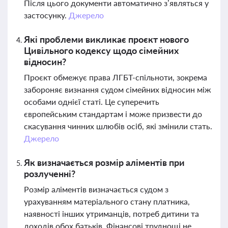
Після цього документи автоматично з’являться у
застосунку.
Джерело
Які проблеми викликає проєкт нового
Цивільного кодексу щодо сімейних
відносин?
Проєкт обмежує права ЛГБТ-спільноти, зокрема
забороняє визнання судом сімейних відносин між
особами однієї статі. Це суперечить
європейським стандартам і може призвести до
скасування чинних шлюбів осіб, які змінили стать.
Джерело
Як визначається розмір аліментів при
розлученні?
Розмір аліментів визначається судом з
урахуванням матеріального стану платника,
наявності інших утриманців, потреб дитини та
доходів обох батьків. Фінансові труднощі не