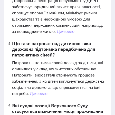
Добровільна реєстрація нерухомості у ДРРП
забезпечує юридичний захист права власності,
спрощує операції з майном, мінімізує ризики
шахрайства та є необхідною умовою для
отримання державних компенсацій, наприклад,
за пошкоджене житло.
Джерело
Що таке патронат над дитиною і яка
державна підтримка передбачена для
патронатних сімей?
Патронат – це тимчасовий догляд за дітьми, які
опинилися у складних життєвих обставинах.
Патронатні вихователі отримують грошове
забезпечення, а на дітей виплачується державна
соціальна допомога, що спрямовується на їхні
потреби.
Джерело
Які судові позиції Верховного Суду
стосуються визначення місця проживання