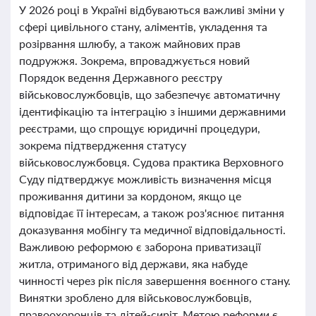
У 2026 році в Україні відбуваються важливі зміни у
сфері цивільного стану, аліментів, укладення та
розірвання шлюбу, а також майнових прав
подружжя. Зокрема, впроваджується новий
Порядок ведення Державного реєстру
військовослужбовців, що забезпечує автоматичну
ідентифікацію та інтеграцію з іншими державними
реєстрами, що спрощує юридичні процедури,
зокрема підтвердження статусу
військовослужбовця. Судова практика Верховного
Суду підтверджує можливість визначення місця
проживання дитини за кордоном, якщо це
відповідає її інтересам, а також роз'яснює питання
доказування мобінгу та медичної відповідальності.
Важливою реформою є заборона приватизації
житла, отриманого від держави, яка набуде
чинності через рік після завершення воєнного стану.
Винятки зроблено для військовослужбовців,
правоохоронців та дітей-сиріт. Метою реформи є