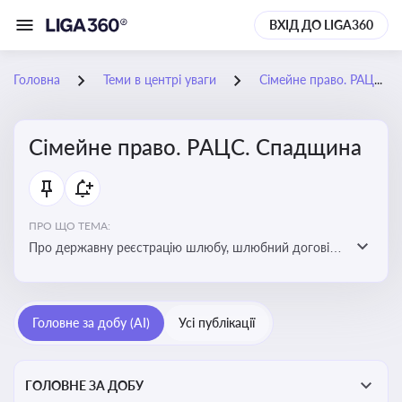
ВХІД ДО LIGA360
Головна
Теми в центрі уваги
Сімейне право. РАЦС. Спадщина
Сімейне право. РАЦС. Спадщина
ПРО ЩО ТЕМА:
Про державну реєстрацію шлюбу, шлюбний договір,
розлучення та розірвання шлюбу, спільну власність
подружжя, поділ майна, піклування, усиновлення,
прийомну сім’ю, визнання недієздатності,
Головне за добу (AI)
Усі публікації
позбавлення батьківських прав, виховання дитини,
місце проживання дитини, батьківство та
материнство
ГОЛОВНЕ ЗА ДОБУ