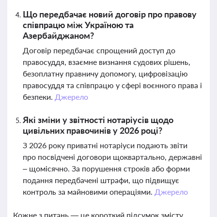
Що передбачає новий договір про правову
співпрацю між Україною та
Азербайджаном?
Договір передбачає спрощений доступ до
правосуддя, взаємне визнання судових рішень,
безоплатну правничу допомогу, цифровізацію
правосуддя та співпрацю у сфері воєнного права і
безпеки.
Джерело
Які зміни у звітності нотаріусів щодо
цивільних правочинів у 2026 році?
З 2026 року приватні нотаріуси подають звіти
про посвідчені договори щоквартально, державні
– щомісячно. За порушення строків або форми
подання передбачені штрафи, що підвищує
контроль за майновими операціями.
Джерело
Кожне з питань — це короткий підсумок змісту