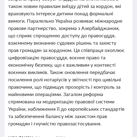
також новим правилам виїзду дітей за кордон, які
враховують інтереси дитини понад формальні
вимоги. Паралельно Україна розвиває міжнародне
правове партнерство, зокрема з Азербайджаном,
що сприяє спрощенню доступу до правосуддя,
взаємному визнанню судових рішень та захисту
прав громадян за кордоном. Ця співпраця охоплює
цифровізацію правосуддя, воєнне право та
економічну безпеку, що є важливим у контексті
воєнних викликів. Також оновлення передбачає
посилення ролі нотаріусів у звітності про цивільні
правочини, що підвищує прозорість і контроль за
майновими операціями. Загалом реформа
спрямована на модернізацію правової системи
України, наближення її до європейських стандартів
та забезпечення балансу між захистом прав
громадян і гнучкістю правозастосування.