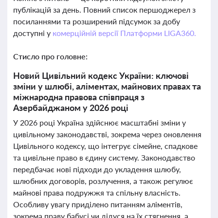
публікацій за день. Повний список першоджерел з
посиланнями та розширений підсумок за добу
доступні у
комерційній версії Платформи LIGA360.
Стисло про головне:
Новий Цивільний кодекс України: ключові
зміни у шлюбі, аліментах, майнових правах та
міжнародна правова співпраця з
Азербайджаном у 2026 році
У 2026 році Україна здійснює масштабні зміни у
цивільному законодавстві, зокрема через оновлення
Цивільного кодексу, що інтегрує сімейне, спадкове
та цивільне право в єдину систему. Законодавство
передбачає нові підходи до укладення шлюбу,
шлюбних договорів, розлучення, а також регулює
майнові права подружжя та спільну власність.
Особливу увагу приділено питанням аліментів,
зокрема праву бабусі чи дідуся на їх стягнення, а