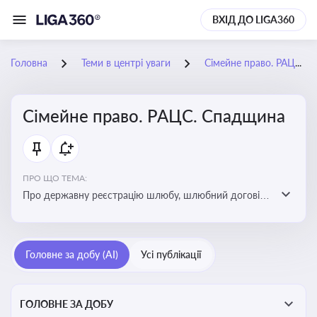
ВХІД ДО LIGA360
Головна
Теми в центрі уваги
Сімейне право. РАЦС. Спадщина
Сімейне право. РАЦС. Спадщина
ПРО ЩО ТЕМА:
Про державну реєстрацію шлюбу, шлюбний договір,
розлучення та розірвання шлюбу, спільну власність
подружжя, поділ майна, піклування, усиновлення,
прийомну сім’ю, визнання недієздатності,
Головне за добу (AI)
Усі публікації
позбавлення батьківських прав, виховання дитини,
місце проживання дитини, батьківство та
материнство
ГОЛОВНЕ ЗА ДОБУ