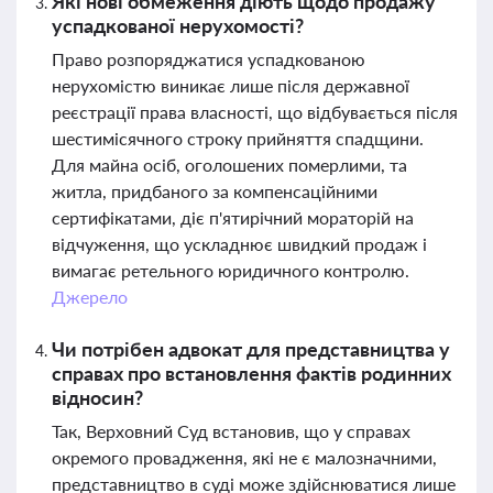
Які нові обмеження діють щодо продажу
успадкованої нерухомості?
Право розпоряджатися успадкованою
нерухомістю виникає лише після державної
реєстрації права власності, що відбувається після
шестимісячного строку прийняття спадщини.
Для майна осіб, оголошених померлими, та
житла, придбаного за компенсаційними
сертифікатами, діє п'ятирічний мораторій на
відчуження, що ускладнює швидкий продаж і
вимагає ретельного юридичного контролю.
Джерело
Чи потрібен адвокат для представництва у
справах про встановлення фактів родинних
відносин?
Так, Верховний Суд встановив, що у справах
окремого провадження, які не є малозначними,
представництво в суді може здійснюватися лише