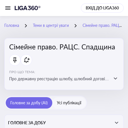
ВХІД ДО LIGA360
Головна
Теми в центрі уваги
Сімейне право. РАЦС. Спадщина
Сімейне право. РАЦС. Спадщина
ПРО ЩО ТЕМА:
Про державну реєстрацію шлюбу, шлюбний договір,
розлучення та розірвання шлюбу, спільну власність
подружжя, поділ майна, піклування, усиновлення,
прийомну сім’ю, визнання недієздатності,
Головне за добу (AI)
Усі публікації
позбавлення батьківських прав, виховання дитини,
місце проживання дитини, батьківство та
материнство
ГОЛОВНЕ ЗА ДОБУ