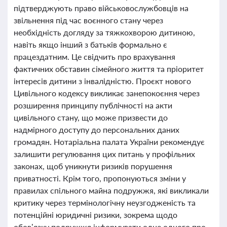
підтверджують право військовослужбовців на
звільнення під час воєнного стану через
необхідність догляду за тяжкохворою дитиною,
навіть якщо інший з батьків формально є
працездатним. Це свідчить про врахування
фактичних обставин сімейного життя та пріоритет
інтересів дитини з інвалідністю. Проєкт нового
Цивільного кодексу викликає занепокоєння через
розширення принципу публічності на акти
цивільного стану, що може призвести до
надмірного доступу до персональних даних
громадян. Нотаріальна палата України рекомендує
залишити регулювання цих питань у профільних
законах, щоб уникнути ризиків порушення
приватності. Крім того, пропонуються зміни у
правилах спільного майна подружжя, які викликали
критику через термінологічну неузгодженість та
потенційні юридичні ризики, зокрема щодо
обов’язку подружжя інформувати одне одного про