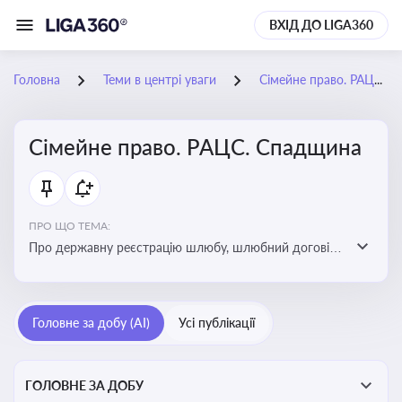
ВХІД ДО LIGA360
Головна
Теми в центрі уваги
Сімейне право. РАЦС. Спадщина
Сімейне право. РАЦС. Спадщина
ПРО ЩО ТЕМА:
Про державну реєстрацію шлюбу, шлюбний договір,
розлучення та розірвання шлюбу, спільну власність
подружжя, поділ майна, піклування, усиновлення,
прийомну сім’ю, визнання недієздатності,
Головне за добу (AI)
Усі публікації
позбавлення батьківських прав, виховання дитини,
місце проживання дитини, батьківство та
материнство
ГОЛОВНЕ ЗА ДОБУ