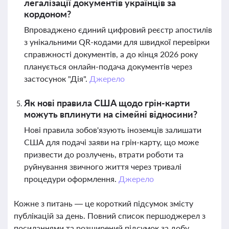
легалізації документів українців за
кордоном?
Впроваджено єдиний цифровий реєстр апостилів
з унікальними QR-кодами для швидкої перевірки
справжності документів, а до кінця 2026 року
планується онлайн-подача документів через
застосунок "Дія".
Джерело
Як нові правила США щодо грін-карти
можуть вплинути на сімейні відносини?
Нові правила зобов'язують іноземців залишати
США для подачі заяви на грін-карту, що може
призвести до розлучень, втрати роботи та
руйнування звичного життя через тривалі
процедури оформлення.
Джерело
Кожне з питань — це короткий підсумок змісту
публікацій за день. Повний список першоджерел з
посиланнями та розширений підсумок за добу