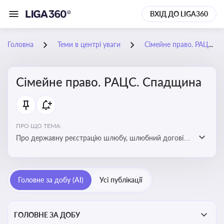
ВХІД ДО LIGA360
Головна
Теми в центрі уваги
Сімейне право. РАЦС. Спадщина
Сімейне право. РАЦС. Спадщина
ПРО ЩО ТЕМА:
Про державну реєстрацію шлюбу, шлюбний договір,
розлучення та розірвання шлюбу, спільну власність
подружжя, поділ майна, піклування, усиновлення,
прийомну сім’ю, визнання недієздатності,
Головне за добу (AI)
Усі публікації
позбавлення батьківських прав, виховання дитини,
місце проживання дитини, батьківство та
материнство
ГОЛОВНЕ ЗА ДОБУ