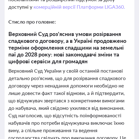
доступні у
комерційній версії Платформи LIGA360.
Стисло про головне:
Верховний Суд роз'яснив умови розірвання
спадкового договору, а в Україні продовжено
терміни оформлення спадщини на земельні
паї до 2028 року: нові законодавчі зміни та
цифрові сервіси для громадян
Верховний Суд України у своїй останній постанові
детально роз'яснив, що для розірвання спадкового
договору через ненадання допомоги необхідно не
лише довести факт такої відмови, а й підтвердити,
що відчужувач звертався з конкретними вимогами
до набувача, який свідомо ухилявся від виконання.
Суд наголосив, що відсутність поінформованості
набувачів про потреби відчужувача виключає їхню
вину, а спільне проживання та ведення
господарства свідчать про виконання договору. Це