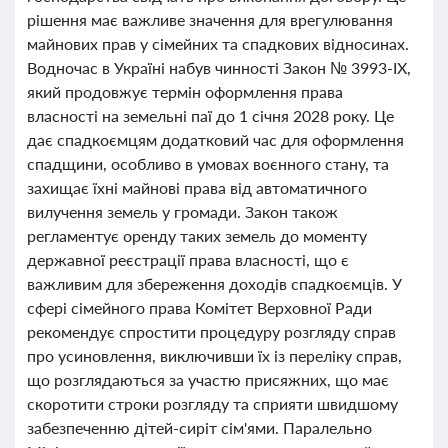
рішення має важливе значення для врегулювання
майнових прав у сімейних та спадкових відносинах.
Водночас в Україні набув чинності Закон № 3993-IX,
який продовжує термін оформлення права
власності на земельні паї до 1 січня 2028 року. Це
дає спадкоємцям додатковий час для оформлення
спадщини, особливо в умовах воєнного стану, та
захищає їхні майнові права від автоматичного
вилучення земель у громади. Закон також
регламентує оренду таких земель до моменту
державної реєстрації права власності, що є
важливим для збереження доходів спадкоємців. У
сфері сімейного права Комітет Верховної Ради
рекомендує спростити процедуру розгляду справ
про усиновлення, виключивши їх із переліку справ,
що розглядаються за участю присяжних, що має
скоротити строки розгляду та сприяти швидшому
забезпеченню дітей-сиріт сім'ями. Паралельно