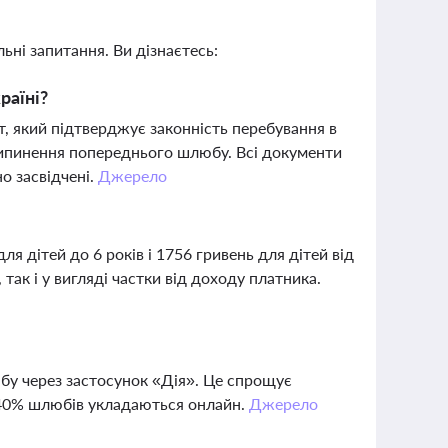
ьні запитання. Ви дізнаєтесь:
раїні?
т, який підтверджує законність перебування в
припинення попереднього шлюбу. Всі документи
о засвідчені.
Джерело
я дітей до 6 років і 1756 гривень для дітей від
 так і у вигляді частки від доходу платника.
юбу через застосунок «Дія». Це спрощує
д 40% шлюбів укладаються онлайн.
Джерело