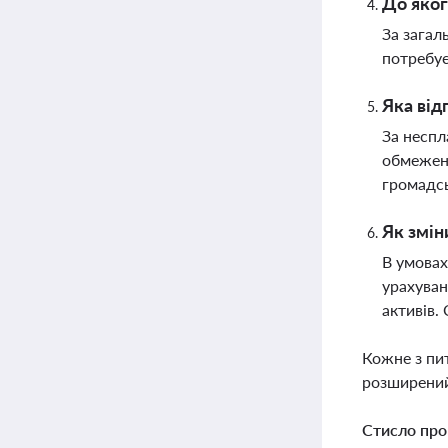
До яког
За загал
потребує
Яка від
За неспл
обмеженн
громадсь
Як змін
В умовах
урахуван
активів.
Кожне з пи
розширений
Стисло про