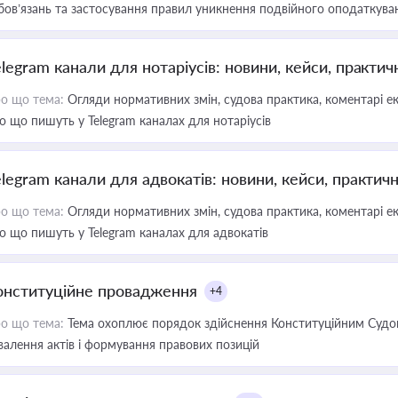
бов’язань та застосування правил уникнення подвійного оподаткува
elegram канали для нотаріусів: новини, кейси, практич
о що тема:
Огляди нормативних змін, судова практика, коментарі екс
о що пишуть у Telegram каналах для нотаріусів
elegram канали для адвокатів: новини, кейси, практич
о що тема:
Огляди нормативних змін, судова практика, коментарі екс
о що пишуть у Telegram каналах для адвокатів
онституційне провадження
+4
о що тема:
Тема охоплює порядок здійснення Конституційним Судом
валення актів і формування правових позицій