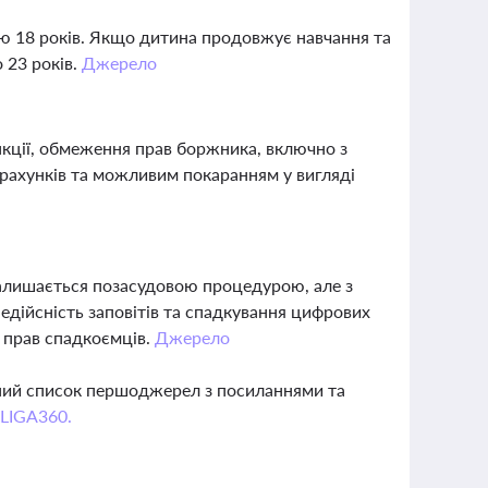
ю 18 років. Якщо дитина продовжує навчання та
 23 років.
Джерело
анкції, обмеження прав боржника, включно з
рахунків та можливим покаранням у вигляді
залишається позасудовою процедурою, але з
недійсність заповітів та спадкування цифрових
у прав спадкоємців.
Джерело
вний список першоджерел з посиланнями та
 LIGA360.