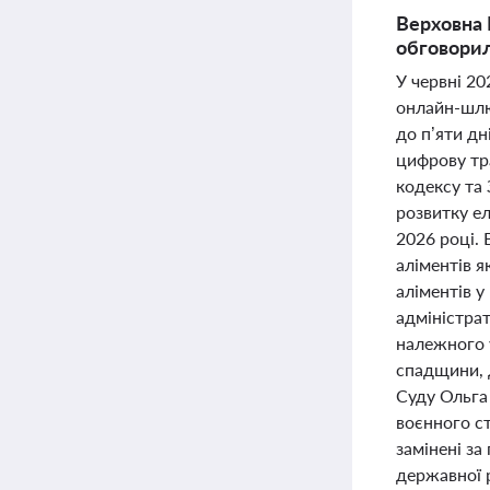
Верховна 
обговорил
У червні 2
онлайн-шлю
до п’яти д
цифрову тр
кодексу та
розвитку ел
2026 році. 
аліментів я
аліментів у
адміністрат
належного 
спадщини, 
Суду Ольга
воєнного с
замінені з
державної р