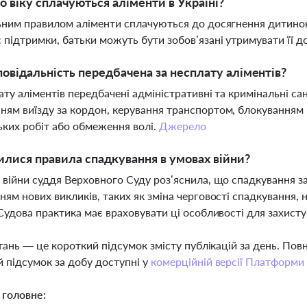
о віку сплачуються аліменти в Україні?
ьним правилом аліменти сплачуються до досягнення дитино
 підтримки, батьки можуть бути зобов’язані утримувати її до
повідальність передбачена за несплату аліментів?
ату аліментів передбачені адміністративні та кримінальні с
ям виїзду за кордон, керування транспортом, блокуванням 
ких робіт або обмеження волі.
Джерело
илися правила спадкування в умовах війни?
 війни суддя Верховного Суду роз’яснила, що спадкування 
ням нових викликів, таких як зміна черговості спадкування, 
 Судова практика має враховувати ці особливості для захист
тань — це короткий підсумок змісту публікацій за день. По
 підсумок за добу доступні у
комерційній версії Платформи
 головне: