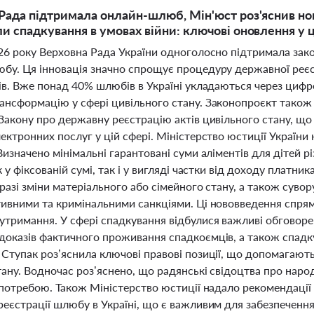
Рада підтримала онлайн-шлюб, Мін'юст роз'яснив нов
и спадкування в умовах війни: ключові оновлення у ц
026 року Верховна Рада України одноголосно підтримала зак
бу. Ця інновація значно спрощує процедуру державної реєс
нів. Вже понад 40% шлюбів в Україні укладаються через цифр
ансформацію у сфері цивільного стану. Законопроєкт також 
 Закону про державну реєстрацію актів цивільного стану, що
ектронних послуг у цій сфері. Міністерство юстиції України
Визначено мінімальні гарантовані суми аліментів для дітей р
к у фіксованій сумі, так і у вигляді частки від доходу платн
 разі зміни матеріального або сімейного стану, а також сувор
ивними та кримінальними санкціями. Ці нововведення спрямо
утримання. У сфері спадкування відбулися важливі обговоре
доказів фактичного проживання спадкоємців, а також спадк
 Ступак роз’яснила ключові правові позиції, що допомагают
тану. Водночас роз’яснено, що радянські свідоцтва про на
а потребою. Також Міністерство юстиції надало рекомендаці
еєстрації шлюбу в Україні, що є важливим для забезпечення 