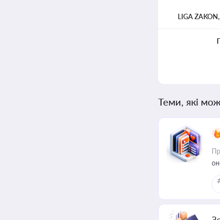
LIGA ZAKON
Теми, які мож
Пр
он
З