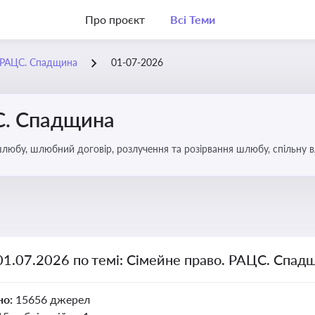
Про проєкт
Всі Теми
. РАЦС. Спадщина
01-07-2026
С. Спадщина
юбу, шлюбний договір, розлучення та розірвання шлюбу, спільну вл
ю, визнання недієздатності, позбавлення батьківських прав, вихова
01.07.2026 по темі: Сімейне право. РАЦС. Спад
но:
15656 джерел