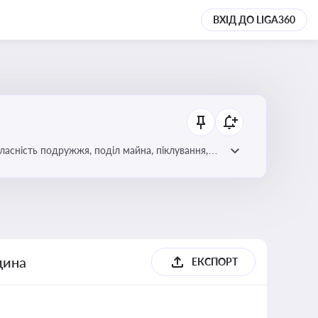
ВХІД ДО LIGA360
асність подружжя, поділ майна, піклування,
ння дитини, місце проживання дитини,
щина
ЕКСПОРТ