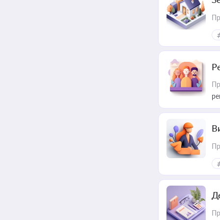
Пр
Р
Пр
ре
В
Пр
Д
Пр