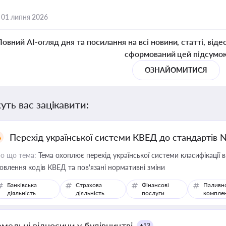
,
01 липня 2026
Повний AI-огляд дня та посилання на всі новини, статті, віде
сформований цей підсумо
ОЗНАЙОМИТИСЯ
уть вас зацікавити:
Перехід української системи КВЕД до стандартів 
о що тема:
Тема охоплює перехід української системи класифікації в
овлення кодів КВЕД та пов'язані нормативні зміни
Банківська
Страхова
Фінансові
Паливн
діяльність
діяльність
послуги
компле
емельні відносини у будівництві
+13