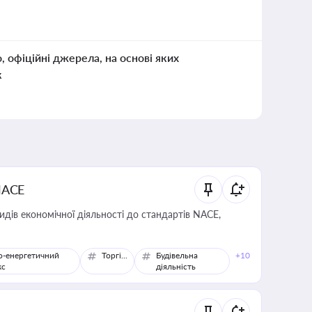
о, офіційні джерела, на основі яких
к
NACE
идів економічної діяльності до стандартів NACE,
о-енергетичний
Торгівля
Будівельна
+10
кс
діяльність