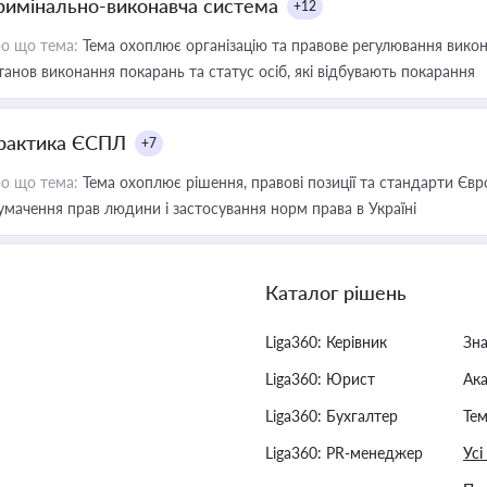
римінально-виконавча система
+12
о що тема:
Тема охоплює організацію та правове регулювання викона
танов виконання покарань та статус осіб, які відбувають покарання
рактика ЄСПЛ
+7
о що тема:
Тема охоплює рішення, правові позиції та стандарти Євр
умачення прав людини і застосування норм права в Україні
Каталог рішень
Liga360: Керівник
Зн
Liga360: Юрист
Ак
Liga360: Бухгалтер
Тем
Liga360: PR-менеджер
Усі