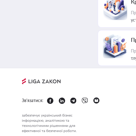
К
Пр
ус
П
Пр
тл
Зв'язатися:
забезпечує український бізнес
інформацією, аналітикою та
технологічними рішеннями для
ефективної та безпечної роботи.