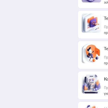
зо
T
Пр
пр
T
Пр
пр
К
Пр
ух