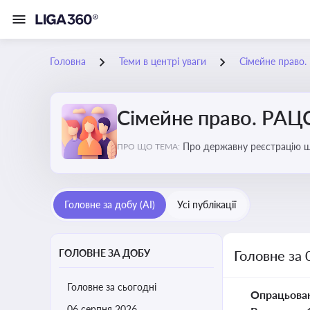
Головна
Теми в центрі уваги
Сімейне право
Сімейне право. РАЦ
Про державну реєстрацію шл
ПРО ЩО ТЕМА:
усиновлення, прийомну сім’
батьківство та материнство
Головне за добу (AI)
Усі публікації
ГОЛОВНЕ ЗА ДОБУ
Головне за 
Головне за сьогодні
Опрацьова
06 серпня 2026