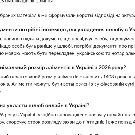
15 публікацій за 1 липня
ібраних матеріалів ми сформували короткі відповіді на актуал
ументи потрібні іноземцю для укладення шлюбу в Ук
ь повинен надати документ, що посвідчує особу, та докумен
 Якщо особа була раніше у шлюбі, потрібні документи про 
ю мовою мають бути перекладені українською та нотаріальн
німальний розмір аліментів в Україні з 2026 року?
ний гарантований розмір аліментів становить 1408 гривень дл
років. Аліменти можуть бути встановлені як у фіксованій сумі,
о
а укласти шлюб онлайн в Україні?
026 року в Україні офіційно впроваджено послугу онлайн-шл
у, скорочує строк розгляду заяви до п’яти днів і вже пона