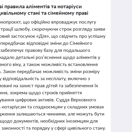
і правила аліментів та нотаріуси
ивільному стані та сімейному праві
онопроєкт, що офіційно впроваджує послугу
трації шлюбу, скорочуючи строк розгляду заяви
овий застосунок «Дія», що свідчить про успішну
передбачає відповідні зміни до Сімейного
 забезпечує правову базу для подальшого
 надало детальні роз’яснення щодо аліментів у
ізного віку, а також можливість встановлення
ика. Закон передбачає можливість зміни розміру
у відповідальність за несплату, включно з
вані на захист прав дітей та забезпечення їх
ння, зокрема щодо строків прийняття
ування цифрових активів. Суддя Верховного
ь нотаріусам та спадкоємцям у складних умовах
родження залишаються чинними, але можуть бути
ї щодо документів, необхідних іноземцям для
законності та порядку у сфері цивільного стану.