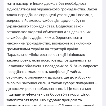
мати паспорти інших держав без необхідності
відмовлятися від українського громадянства. Закон
також передбачає спрощені умови для іноземців,
зокрема військовослужбовців, щодо набуття
українського громадянства. Водночас закон
встановлює жорсткі обмеження для державних
службовців і суддів, яким заборонено мати
множинне громадянство, визнаючи їх виключно
громадянами України на території країни.
Паралельно Міністерство юстиції ініціювало
законопроект, який посилює відповідальність за
незаконне збагачення посадових осіб. Законопроект
передбачає можливість конфіскації майна,
отриманого злочинним шляхом, ще до набрання
вироком законної сили, а також суворе покарання –
до восьми років позбавлення волі. Це має на меті
підвищити ефективність боротьби з корупцією,
запобігти затягуванню судових процесів та
захистити суспільні інтереси. Обидва законодавчі