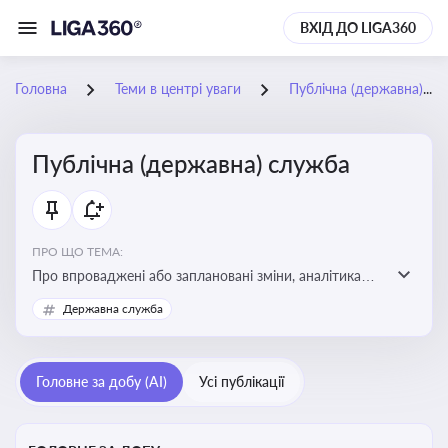
ВХІД ДО LIGA360
Головна
Теми в центрі уваги
Публічна (державна) служба
Публічна (державна) служба
ПРО ЩО ТЕМА:
Про впроваджені або заплановані зміни, аналітика
судової практики щодо держслужби, оцінка ризиків
Державна служба
для посадовців, вплив новацій на організаційну
структуру, трудові відносини в органах влади,
дотримання етичних стандартів
Головне за добу (AI)
Усі публікації