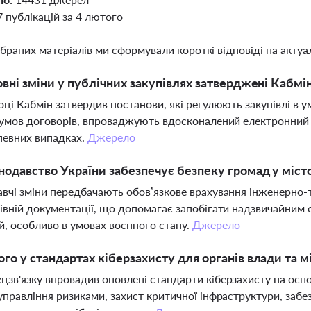
7 публікацій за 4 лютого
ібраних матеріалів ми сформували короткі відповіді на актуал
овні зміни у публічних закупівлях затверджені Кабмі
оці Кабмін затвердив постанови, які регулюють закупівлі в
 умов договорів, впроваджують вдосконалений електронний к
 певних випадках.
Джерело
нодавство України забезпечує безпеку громад у міст
вчі зміни передбачають обов’язкове врахування інженерно-т
івній документації, що допомагає запобігати надзвичайним с
й, особливо в умовах воєнного стану.
Джерело
го у стандартах кіберзахисту для органів влади та 
зв'язку впровадив оновлені стандарти кіберзахисту на основ
управління ризиками, захист критичної інфраструктури, забе