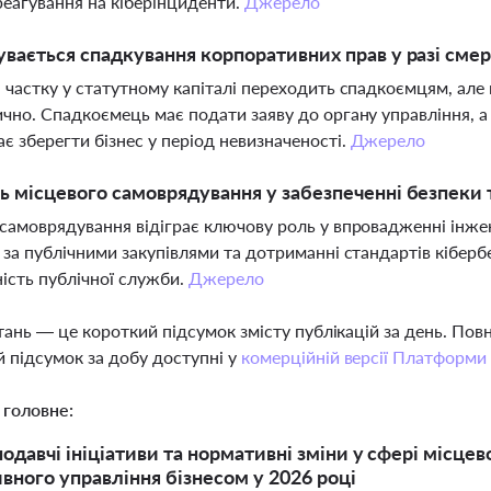
еагування на кіберінциденти.
Джерело
увається спадкування корпоративних прав у разі смер
 частку у статутному капіталі переходить спадкоємцям, але 
чно. Спадкоємець має подати заяву до органу управління, 
є зберегти бізнес у період невизначеності.
Джерело
ь місцевого самоврядування у забезпеченні безпеки т
самоврядування відіграє ключову роль у впровадженні інжен
 за публічними закупівлями та дотриманні стандартів кіберб
ість публічної служби.
Джерело
тань — це короткий підсумок змісту публікацій за день. По
 підсумок за добу доступні у
комерційній версії Платформи
 головне:
нодавчі ініціативи та нормативні зміни у сфері місце
вного управління бізнесом у 2026 році