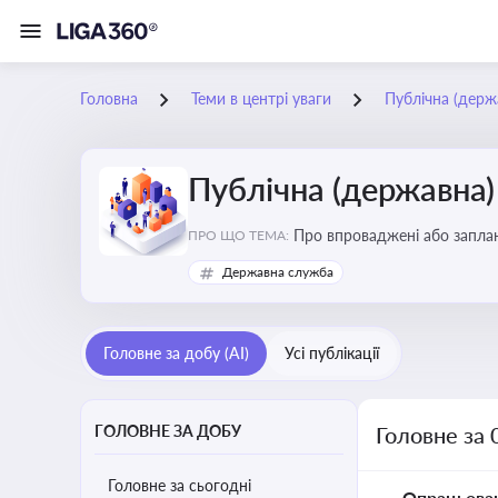
Головна
Теми в центрі уваги
Публічна (дер
Публічна (державна
Про впроваджені або заплан
ПРО ЩО ТЕМА:
організаційну структуру, тр
Державна служба
Головне за добу (AI)
Усі публікації
ГОЛОВНЕ ЗА ДОБУ
Головне за 
Головне за сьогодні
Опрацьова