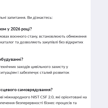
ьні запитання. Ви дізнаєтесь:
ном у 2026 році?
 умовах воєнного стану, встановлюють обмеження
аталог та дозволяють закупівлі без відкритих
обудуванні?
ехнічних заходів цивільного захисту у
итуаціям і забезпечує сталий розвиток
місцевого самоврядування?
і міжнародного NIST CSF 2.0, які орієнтовані на
зпечення безперервності бізнес-процесів та