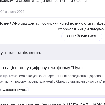
икликам та євроінтеграційним прагненням України.
,
04 лютого 2026
Повний AI-огляд дня та посилання на всі новини, статті, віде
сформований цей підсумо
ОЗНАЙОМИТИСЯ
уть вас зацікавити:
ро національну цифрову платформу "Пульс"
о що тема:
Тема стосується створення та впровадження цифрової пл
ективну, прозору і зручну взаємодію бізнесу з органами виконавчої 
Державна служба
іяльність антикорупційних органів НАБУ, САП, НАЗК,