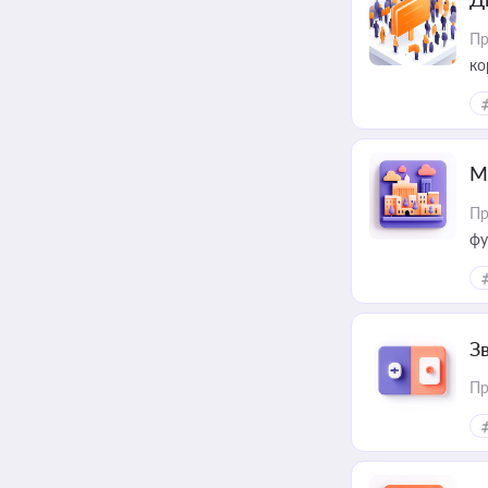
Пр
ко
та
М
Пр
фу
З
Пр