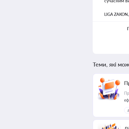
сучасним в
LIGA ZAKON
Теми, які мож
П
Пр
еф
Д