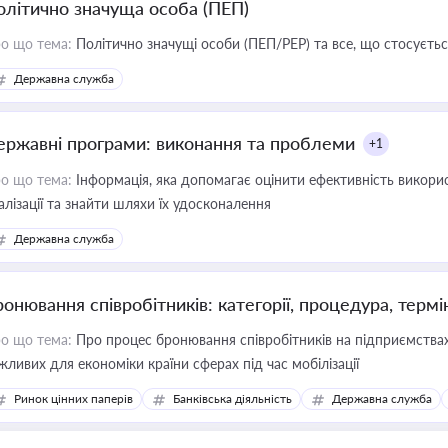
олітично значуща особа (ПЕП)
о що тема:
Політично значущі особи (ПЕП/PEP) та все, що стосується
Державна служба
ержавні програми: виконання та проблеми
+1
о що тема:
Інформація, яка допомагає оцінити ефективність викор
алізації та знайти шляхи їх удосконалення
Державна служба
ронювання співробітників: категорії, процедура, термі
о що тема:
Про процес бронювання співробітників на підприємствах,
жливих для економіки країни сферах під час мобілізації
Ринок цінних паперів
Банківська діяльність
Державна служба