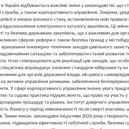
 в Україні відбуваються важливі зміни у законодавстві, що
ї служби, а також корпоративного управління. Зокрема, уря
купівлі в умовах воєнного стану, встановлюючи нові правила
а вдосконалення електронного каталогу закупівель. Ці змін
ті та безпеки державних закупівель, що є важливим для орг
ажливою сферою реформ є також безпека громад у містобуду
 врахування інженерно-технічних заходів цивільного захисту
надзвичайним ситуаціям та забезпечувати сталий розвиток т
ь тісно співпрацювати для реалізації цих заходів, що особ
спецзв'язку впроваджує оновлені стандарти кіберзахисту на
’язковими для органів державної влади, місцевого самовряду
 на активне управління ризиками, забезпечення безперервнос
енти. У сфері корпоративного управління значну увагу прид
тво та судова практика підкреслюють, що право на участь у 
ідповідних процедур та рішень. Інститут довірчого управлі
сть бізнесу у період невизначеності після смерті учасника,
. Таким чином, законодавчі ініціативи 2026 року створюють
ння, підвищення ефективності публічної служби, безпеки гр