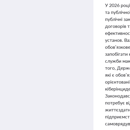
У 2026 році
та публічно
публічні за
договорів т
ефективнос
установ. В
обов’язкове
запобігати 
служби мают
того, Держ
які є обов
орієнтовані
кіберінцид
Законодавс
потребує в
життєздатні
підприємств
самоврядува