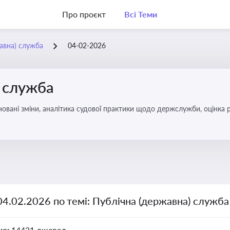
Про проєкт
Всі Теми
жавна) служба
04-02-2026
) служба
овані зміни, аналітика судової практики щодо держслужби, оцінка р
удові відносини в органах влади, дотримання етичних стандартів
04.02.2026 по темі: Публічна (державна) служба
но:
14431 джерел