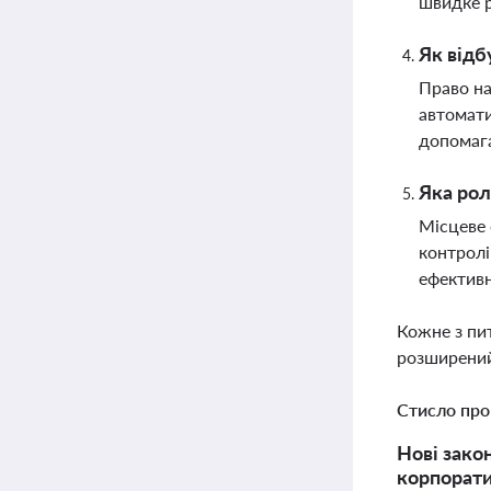
швидке р
Як відб
Право на
автомати
допомага
Яка рол
Місцеве 
контролі
ефективн
Кожне з пи
розширений
Стисло про
Нові зако
корпорати