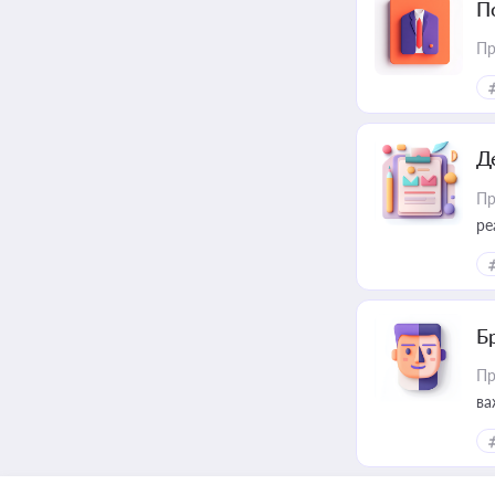
П
Пр
Д
Пр
ре
Б
Пр
ва