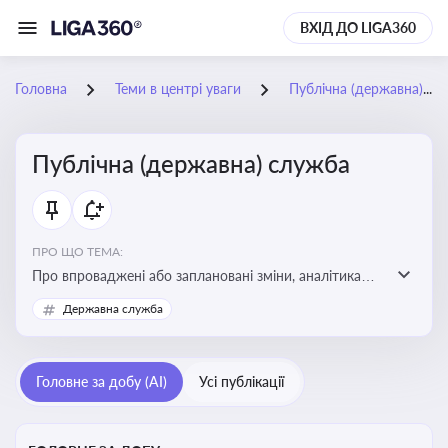
ВХІД ДО LIGA360
Головна
Теми в центрі уваги
Публічна (державна) служба
Публічна (державна) служба
ПРО ЩО ТЕМА:
Про впроваджені або заплановані зміни, аналітика
судової практики щодо держслужби, оцінка ризиків
Державна служба
для посадовців, вплив новацій на організаційну
структуру, трудові відносини в органах влади,
дотримання етичних стандартів
Головне за добу (AI)
Усі публікації