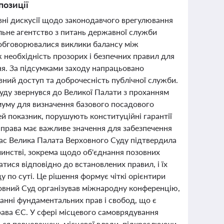
позиції
вні дискусії щодо законодавчого врегулювання
льне агентство з питань державної служби
 обговорювалися виклики балансу між
необхідність прозорих і безпечних правил для
ня. За підсумками заходу напрацьовано
вний доступ та доброчесність публічної служби.
Суду звернувся до Великої Палати з проханням
муму для визначення базового посадового
ей показник, порушують конституційні гарантії
 справа має важливе значення для забезпечення
час Велика Палата Верховного Суду підтвердила
чинстві, зокрема щодо об'єднання позовних
тися відповідно до встановлених правил, і їх
 по суті. Це рішення формує чіткі орієнтири
ховний Суд організував міжнародну конференцію,
анні фундаментальних прав і свобод, що є
рава ЄС. У сфері місцевого самоврядування
ються повноважень місцевої влади, підкреслюючи