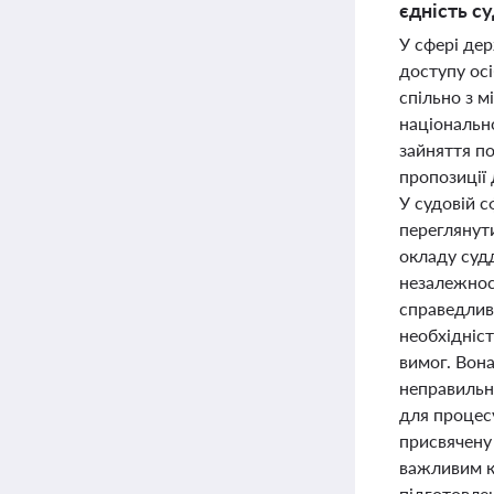
єдність су
У сфері де
доступу ос
спільно з 
національн
зайняття п
пропозиції
У судовій с
переглянут
окладу судд
незалежност
справедлив
необхідніс
вимог. Вона
неправильне
для процес
присвячену
важливим кр
підготовлен