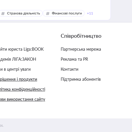
Страхова діяльність
Фінансові послуги
+11
Співробітництво
айти юриста Liga:BOOK
Партнерська мережа
адемія ЛІГА:ЗАКОН
Реклама та PR
и в центрі уваги
Контакти
 рішення і продукти
Підтримка абонентів
ітика конфіденційності
ви використання сайту
26.