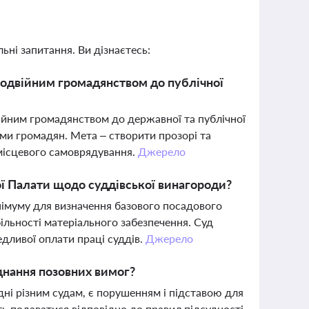
ьні запитання. Ви дізнаєтесь:
подвійним громадянством до публічної
ійним громадянством до державної та публічної
ми громадян. Мета – створити прозорі та
 місцевого самоврядування.
Джерело
ї Палати щодо суддівської винагороди?
імуму для визначення базового посадового
більності матеріального забезпечення. Суд
дливої оплати праці суддів.
Джерело
нання позовних вимог?
дні різним судам, є порушенням і підставою для
ть подаватися відповідно до правил підсудності.