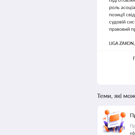
роль асоціа
позиції сві
судовій сис
правовий пр
LIGA ZAKON
Теми, які мож
П
Пр
еф