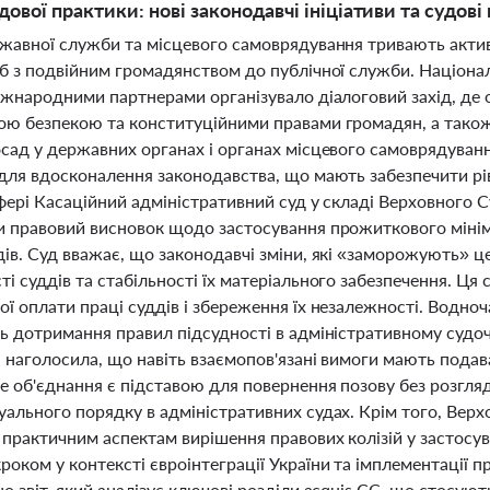
дової практики: нові законодавчі ініціативи та судові 
ржавної служби та місцевого самоврядування тривають акти
іб з подвійним громадянством до публічної служби. Націона
міжнародними партнерами організувало діалоговий захід, де
ою безпекою та конституційними правами громадян, а також 
осад у державних органах і органах місцевого самоврядуван
 для вдосконалення законодавства, що мають забезпечити рі
фері Касаційний адміністративний суд у складі Верховного 
и правовий висновок щодо застосування прожиткового міні
ів. Суд вважає, що законодавчі зміни, які «заморожують» ц
і суддів та стабільності їх матеріального забезпечення. Ця
ої оплати праці суддів і збереження їх незалежності. Водно
ть дотримання правил підсудності в адміністративному судо
 наголосила, що навіть взаємопов'язані вимоги мають подава
 об'єднання є підставою для повернення позову без розгляду
уального порядку в адміністративних судах. Крім того, Вер
 практичним аспектам вирішення правових колізій у застосув
оком у контексті євроінтеграції України та імплементації п
о звіт, який аналізує ключові розділи acquis ЄС, що стосу