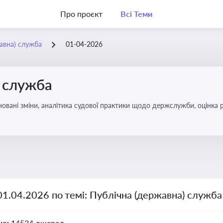
Про проєкт
Всі Теми
жавна) служба
01-04-2026
) служба
овані зміни, аналітика судової практики щодо держслужби, оцінка р
удові відносини в органах влади, дотримання етичних стандартів
01.04.2026 по темі: Публічна (державна) служба
но:
14524 джерел