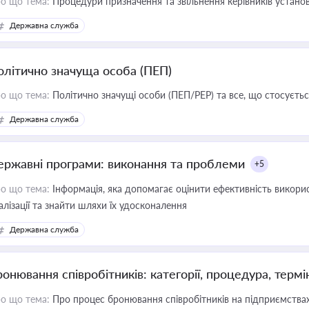
о що тема:
Процедури призначення та звільнення керівників устано
Державна служба
олітично значуща особа (ПЕП)
о що тема:
Політично значущі особи (ПЕП/PEP) та все, що стосується
Державна служба
ержавні програми: виконання та проблеми
+5
о що тема:
Інформація, яка допомагає оцінити ефективність викор
алізації та знайти шляхи їх удосконалення
Державна служба
ронювання співробітників: категорії, процедура, термі
о що тема:
Про процес бронювання співробітників на підприємствах,