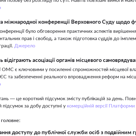
о
а міжнародної конференції Верховного Суду щодо 
нференції було обговорення практичних аспектів вирішення 
тальних прав і свобод, а також підготовка суддів до імплеме
грації.
Джерело
ь відіграють асоціації органів місцевого самовряду
ї ОМС є ключовими у посиленні спроможностей місцевої влад
ЄС та забезпеченні реального впровадження реформ на місця
о
тань — це короткий підсумок змісту публікацій за день. По
 підсумок за добу доступні у
комерційній версії Платформи
 головне:
ння доступу до публічної служби осіб з подвійним г