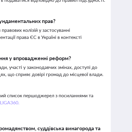
фундаментальних прав?
правових колізій у застосуванні
нтації права ЄС в Україні в контексті
вання у впровадженні реформ?
и, участі у законодавчих змінах, доступі до
х, що сприяє довірі громад до місцевої влади.
вний список першоджерел з посиланнями та
 LIGA360.
ромадянством, суддівська винагорода та