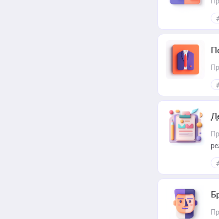
Пр
П
Пр
Д
Пр
ре
Б
Пр