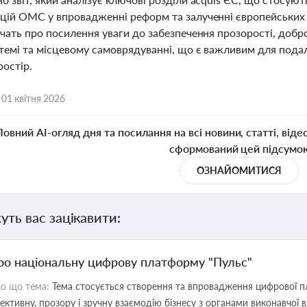
цій ОМС у впровадженні реформ та залученні європейських ре
дчать про посилення уваги до забезпечення прозорості, добро
темі та місцевому самоврядуванні, що є важливим для подал
остір.
,
01 квітня 2026
Повний AI-огляд дня та посилання на всі новини, статті, віде
сформований цей підсумо
ОЗНАЙОМИТИСЯ
уть вас зацікавити:
ро національну цифрову платформу "Пульс"
о що тема:
Тема стосується створення та впровадження цифрової пл
ективну, прозору і зручну взаємодію бізнесу з органами виконавчої 