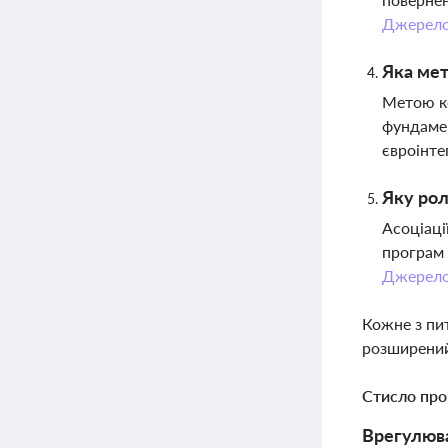
Джерел
Яка мет
Метою ко
фундамен
євроінте
Яку рол
Асоціаці
програм 
Джерел
Кожне з пи
розширений
Стисло про
Врегулюва