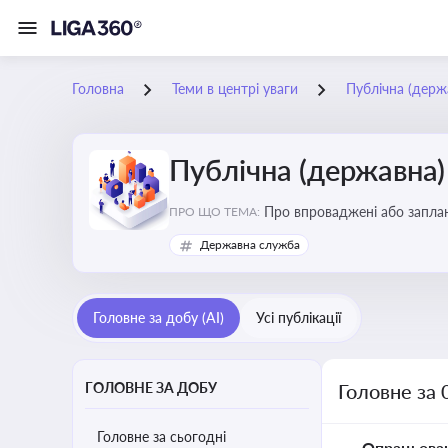
Головна
Теми в центрі уваги
Публічна (дер
Публічна (державна
Про впроваджені або заплан
ПРО ЩО ТЕМА:
організаційну структуру, тр
Державна служба
Головне за добу (AI)
Усі публікації
ГОЛОВНЕ ЗА ДОБУ
Головне за 
Головне за сьогодні
Опрацьова