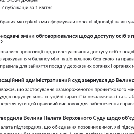
17 публікацій за 1 квітня
ібраних матеріалів ми сформували короткі відповіді на актуал
онодавчі зміни обговорювалися щодо доступу осіб з 
?
валися пропозиції щодо врегулювання доступу осіб з подв
з урахуванням балансу між національною безпекою та права
 правила для зайняття посад у державних органах і органах
саційний адміністративний суд звернувся до Велико
важає, що застосування «замороженого» прожиткового мін
уддів порушує конституційні гарантії їх незалежності та ста
переглянути цей правовий висновок для забезпечення справе
вердила Велика Палата Верховного Суду щодо об'єд
алата підтвердила, що об'єднання позовних вимог, які підсу
ня позову без розгляду по суті. Навіть пов'язані вимоги маю