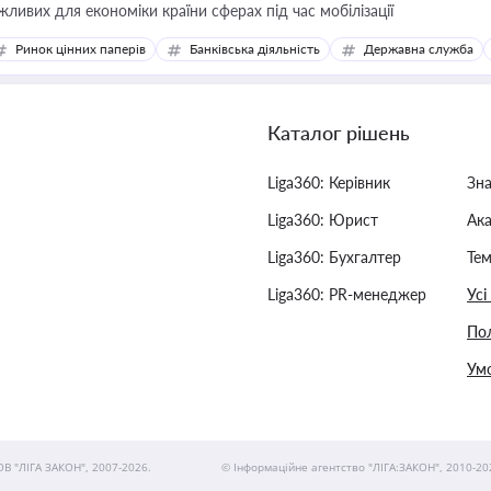
жливих для економіки країни сферах під час мобілізації
Ринок цінних паперів
Банківська діяльність
Державна служба
Каталог рішень
Liga360: Керівник
Зн
Liga360: Юрист
Ак
Liga360: Бухгалтер
Тем
Liga360: PR-менеджер
Усі
Пол
Умо
ОВ "ЛІГА ЗАКОН", 2007-2026.
© Інформаційне агентство "ЛІГА:ЗАКОН", 2010-20