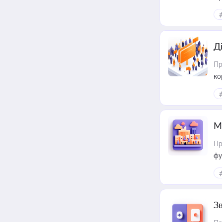
Д
Пр
ко
та
М
Пр
фу
З