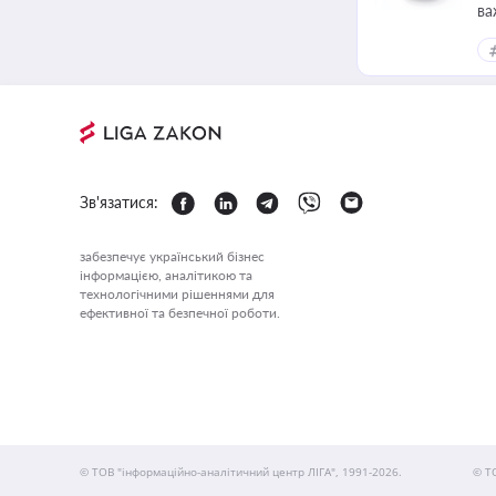
ва
Зв'язатися:
забезпечує український бізнес
інформацією, аналітикою та
технологічними рішеннями для
ефективної та безпечної роботи.
© ТОВ "інформаційно-аналітичний центр ЛІГА", 1991-2026.
© Т