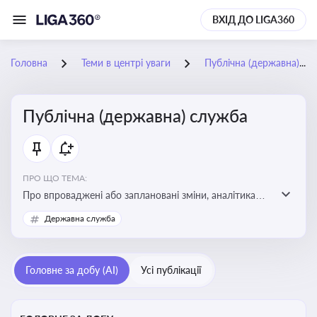
ВХІД ДО LIGA360
Головна
Теми в центрі уваги
Публічна (державна) служба
Публічна (державна) служба
ПРО ЩО ТЕМА:
Про впроваджені або заплановані зміни, аналітика
судової практики щодо держслужби, оцінка ризиків
Державна служба
для посадовців, вплив новацій на організаційну
структуру, трудові відносини в органах влади,
дотримання етичних стандартів
Головне за добу (AI)
Усі публікації