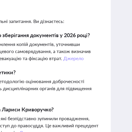
ьні запитання. Ви дізнаєтесь:
о зберігання документів у 2026 році?
рмлення копій документів, уточнивши
сцевого самоврядування, а також визначив
евакуацію та фіксацію втрат.
Джерело
етики?
методологію оцінювання доброчесності
нь дисциплінарних органів для підвищення
та Лариси Криворучко?
 які безпідставно зупинили провадження,
ступ до правосуддя. Це важливий прецедент