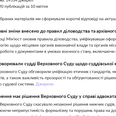
20 публікацій за 10 квітня
ібраних матеріалів ми сформували короткі відповіді на актуал
овні зміни внесено до правил діловодства та архівног
оці Мін'юст оновив правила діловодства, уніфікувавши офо
огію щодо місцевих органів виконавчої влади та органів мі
роботи з документами в умовах воєнного стану, включаючи 
ворювали судді Верховного Суду щодо суддівської 
рховного Суду обговорили уніфікацію етичних стандартів, 
ів, а також важливість прозорості та обґрунтованості ріше
о судової системи.
Джерело
чення має рішення Верховного Суду у справі адвока
Верховного Суду скасувало незаконні рішення нижчих судів,
юючи неприпустимість формалізму та порушень права на до