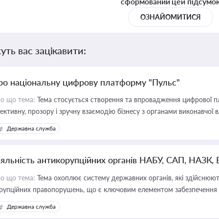
сформований цей підсумо
ОЗНАЙОМИТИСЯ
уть вас зацікавити:
ро національну цифрову платформу "Пульс"
о що тема:
Тема стосується створення та впровадження цифрової пл
ективну, прозору і зручну взаємодію бізнесу з органами виконавчої 
Державна служба
іяльність антикорупційних органів НАБУ, САП, НАЗК,
о що тема:
Тема охоплює систему державних органів, які здійснюють
рупційних правопорушень, що є ключовим елементом забезпечення п
 бізнесі
Державна служба