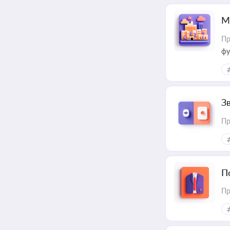
М
Пр
фу
З
Пр
П
Пр