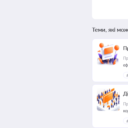
Теми, які мож
П
Пр
еф
Д
Пр
ко
та