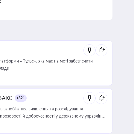
к
атформи «Пульс», яка має на меті забезпечити
влади
 ВАКС
+321
 запобігання, виявлення та розслідування
розорості й доброчесності у державному управлінні