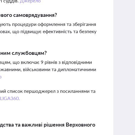
і суддів.
Джерело
евого самоврядування?
вують процедури оформлення та зберігання
овах, що підвищує ефективність та безпеку
авним службовцям?
цям, що включає 9 рівнів з відповідними
ржавними, військовими та дипломатичними
о
вний список першоджерел з посиланнями та
 LIGA360.
одства та важливі рішення Верховного