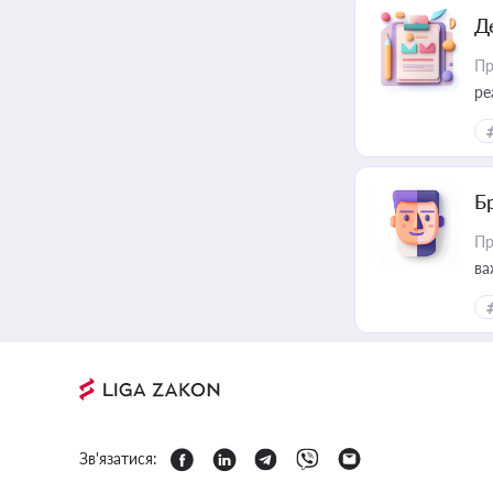
Д
Пр
ре
Б
Пр
ва
Зв'язатися: