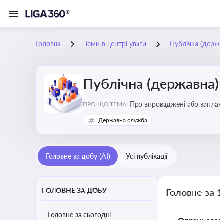
Головна
Теми в центрі уваги
Публічна (дер
Публічна (державна
Про впроваджені або заплан
ПРО ЩО ТЕМА:
організаційну структуру, тр
Державна служба
Головне за добу (AI)
Усі публікації
ГОЛОВНЕ ЗА ДОБУ
Головне за 
Головне за сьогодні
Опрацьова