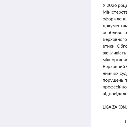
У 2026 році
Міністерств
оформлення
документами
особливого
Верховного 
етики. Обг
важливість 
між органа
Верховний 
нижчих суд
порушень п
професійної
відповідаль
LIGA ZAKON