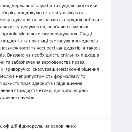
ання, державної служби та суддівської етики.
зберігання документів, які уніфікують
моврядування та визначають порядок роботи з
я захисту документів, особливо в умовах
 органів місцевого самоврядування. Судді
стандартів та практиці застосування кодексів
езалежності та чесності кандидатів, а також
в. Вказано на необхідність спільних підходів
и та забезпечення верховенства права.
си Криворучко, скасувавши незаконні рішення
креслює неприпустимість формалізму та
 захисту прав адвокатів і підвищення
силення стандартів етики, дисциплінарної
ублічної служби.
о, офіційні джерела, на основі яких