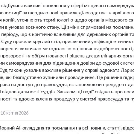
 відбулися важливі оновлення у сфері місцевого самоврядув
о юстиції затвердило нові правила діловодства та архівного 
 копій, уточнюють термінологію щодо органів місцевого са
 в умовах воєнного стану. Ці зміни спрямовані на посиленн
 періоду, що є критично важливим для державних органів та
Суду провели круглий стіл, присвячений уніфікації етичних 
оворення включало методологію оцінювання доброчесності, н
прозорості та обґрунтованості рішень дисциплінарних органі
ми самоврядування для підвищення довіри до судової систем
Суд також ухвалив важливе рішення у справі адвоката Лари
ів, які безпідставно зупинили провадження. Це рішення під
рава на доступ до правосуддя, встановлюючи прецедент для
 відповідальності суддів. Загалом, ці події свідчать про по
ності та вдосконалення процедур у системі правосуддя та п
,
10 квітня 2026
Повний AI-огляд дня та посилання на всі новини, статті, віде