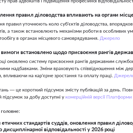
сту прав адвокатів і підвищення професійної відповідальност
лення правил діловодства впливають на органи місц
я правил уточнюють коло суб'єктів діловодства, впорядко
ів, а також встановлюють механізми роботи в особливих ум
ообігу в органах місцевого самоврядування.
Джерело
і вимоги встановлено щодо присвоєння рангів держ
оці оновлено систему присвоєння рангів державним службов
ими надбавками. Зміни враховують співвідношення між де
, впливаючи на кар'єрне зростання та оплату праці.
Джерел
тань — це короткий підсумок змісту публікацій за день. По
 підсумок за добу доступні у
комерційній версії Платформи
 головне:
я етичних стандартів суддів, оновлення правил ділов
 дисциплінарної відповідальності у 2026 році