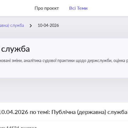
Про проєкт
Всі Теми
жавна) служба
10-04-2026
) служба
овані зміни, аналітика судової практики щодо держслужби, оцінка р
удові відносини в органах влади, дотримання етичних стандартів
10.04.2026 по темі: Публічна (державна) служба
но:
14534 джерел