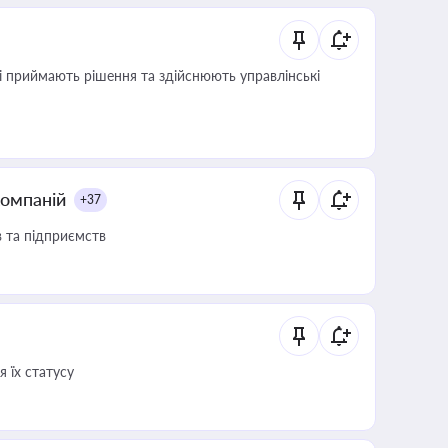
кі приймають рішення та здійснюють управлінські
компаній
+37
в та підприємств
 їх статусу