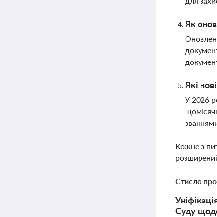
для захи
Як онов
Оновленн
документ
документ
Які нов
У 2026 р
щомісячн
званнями
Кожне з пи
розширений
Стисло про
Уніфікаці
Суду щодо