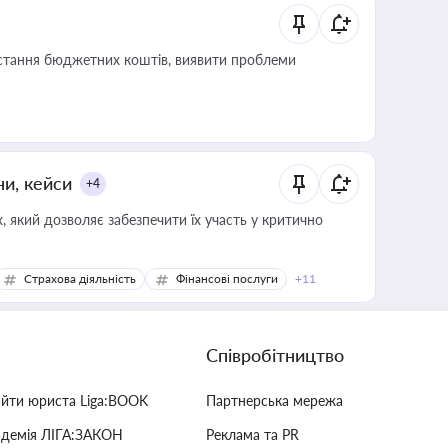
истання бюджетних коштів, виявити проблеми
ни, кейси
+4
 який дозволяє забезпечити їх участь у критично
Страхова діяльність
Фінансові послуги
+11
Співробітництво
айти юриста Liga:BOOK
Партнерська мережа
адемія ЛІГА:ЗАКОН
Реклама та PR