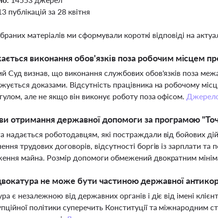
13 публікацій за 28 квітня
ібраних матеріалів ми сформували короткі відповіді на актуал
ається виконання обов'язків поза робочим місцем п
й Суд визнав, що виконання службових обов'язків поза меж
жується доказами. Відсутність працівника на робочому міс
гулом, але не якщо він виконує роботу поза офісом.
Джерел
ви отримання державної допомоги за програмою "Точ
 надається роботодавцям, які постраждали від бойових ді
ення трудових договорів, відсутності боргів із зарплати та 
ення майна. Розмір допомоги обмежений двократним мінім
вокатура не може бути частиною державної антикор
ра є незалежною від державних органів і діє від імені клієн
пційної політики суперечить Конституції та міжнародним ст