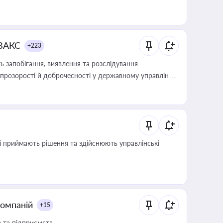
 ВАКС
+223
 запобігання, виявлення та розслідування
розорості й доброчесності у державному управлінні
кі приймають рішення та здійснюють управлінські
компаній
+15
в та підприємств