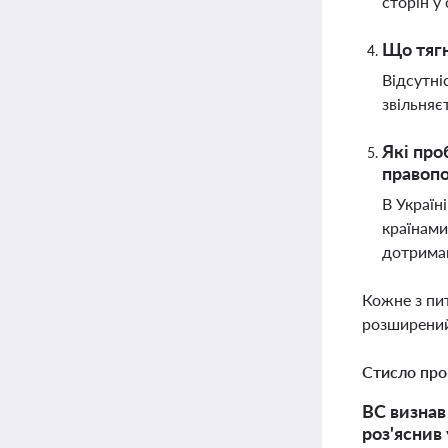
сторін у
Що тягн
Відсутні
звільняє
Які про
правоп
В Україн
країнами
дотрима
Кожне з пи
розширений
Стисло про
ВС визнав
роз'яснив