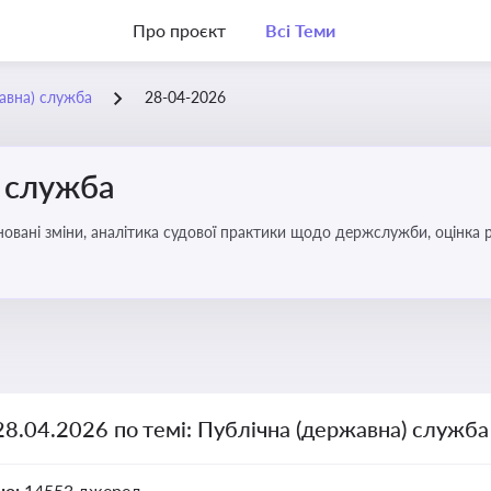
Про проєкт
Всі Теми
жавна) служба
28-04-2026
) служба
овані зміни, аналітика судової практики щодо держслужби, оцінка р
удові відносини в органах влади, дотримання етичних стандартів
28.04.2026 по темі: Публічна (державна) служба
но:
14553 джерел