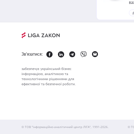
ва
Зв'язатися:
забезпечує український бізнес
інформацією, аналітикою та
технологічними рішеннями для
ефективної та безпечної роботи.
© ТОВ "інформаційно-аналітичний центр ЛІГА", 1991-2026.
© Т