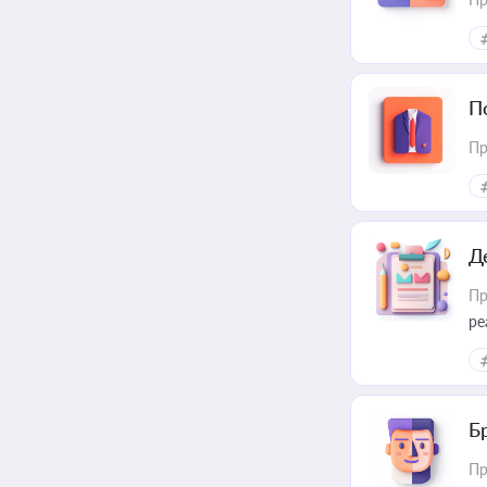
П
Пр
Д
Пр
ре
Б
Пр