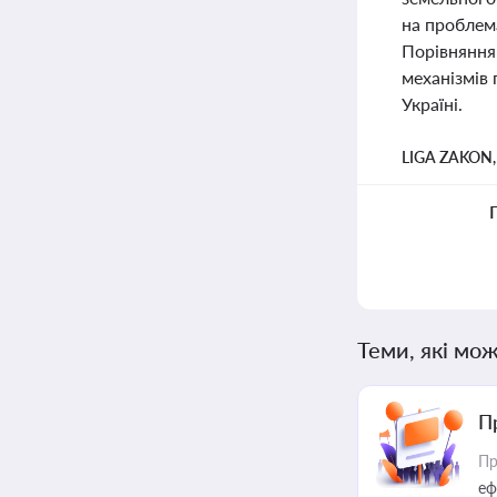
на проблем
Порівняння
механізмів
Україні.
LIGA ZAKON
Теми, які мож
П
Пр
еф