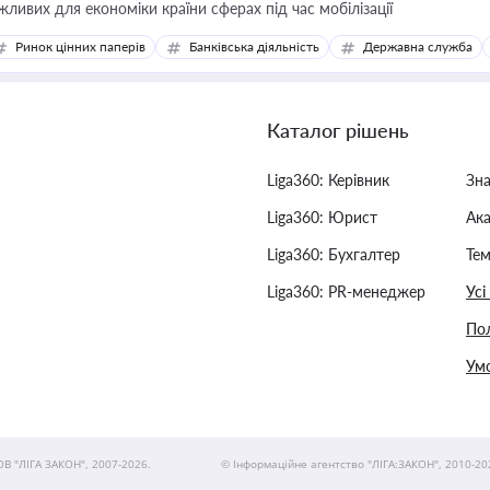
жливих для економіки країни сферах під час мобілізації
Ринок цінних паперів
Банківська діяльність
Державна служба
Каталог рішень
Liga360: Керівник
Зн
Liga360: Юрист
Ак
Liga360: Бухгалтер
Тем
Liga360: PR-менеджер
Усі
Пол
Умо
ОВ "ЛІГА ЗАКОН", 2007-2026.
© Інформаційне агентство "ЛІГА:ЗАКОН", 2010-20