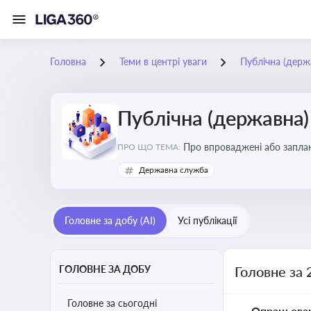
Головна
Теми в центрі уваги
Публічна (дер
Публічна (державна
Про впроваджені або заплан
ПРО ЩО ТЕМА:
організаційну структуру, тр
Державна служба
Головне за добу (AI)
Усі публікації
ГОЛОВНЕ ЗА ДОБУ
Головне за 
Головне за сьогодні
Опрацьова