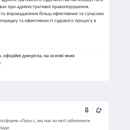
вах про адміністративні правопорушення.
ість впровадження більш ефективних та сучасних
опорядку та ефективності судового процесу в
о, офіційні джерела, на основі яких
к
атформи «Пульс», яка має на меті забезпечити
влади