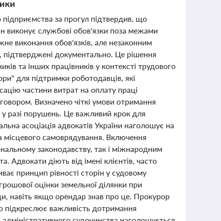
тики
 підприємства за прогул підтвердив, що
він виконує службові обов'язки поза межами
жне виконання обов'язків, але незаконним
і, підтверджені документально. Це рішення
иків та інших працівників у контексті трудового
ори" для підтримки роботодавців, які
сацію частини витрат на оплату праці
оговором. Визначено чіткі умови отримання
 у разі порушень. Це важливий крок для
нальна асоціація адвокатів України наголошує на
та місцевого самоврядування. Включення
ональному законодавству, так і міжнародним
. Адвокати діють від імені клієнтів, часто
ває принцип рівності сторін у судовому
грошової оцінки земельної ділянки при
и, навіть якщо орендар знав про це. Прокурор
що підкреслює важливість дотримання
і адміністративного судочинства наголошується