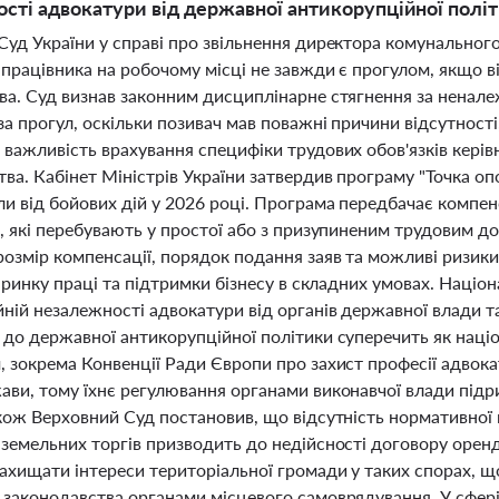
сті адвокатури від державної антикорупційної полі
Суд України у справі про звільнення директора комунального
 працівника на робочому місці не завжди є прогулом, якщо 
ва. Суд визнав законним дисциплінарне стягнення за ненале
за прогул, оскільки позивач мав поважні причини відсутност
важливість врахування специфіки трудових обов'язків керівн
ва. Кабінет Міністрів України затвердив програму "Точка оп
и від бойових дій у 2026 році. Програма передбачає компен
, які перебувають у простої або з призупиненим трудовим д
розмір компенсації, порядок подання заяв та можливі ризики
ї ринку праці та підтримки бізнесу в складних умовах. Націо
йній незалежності адвокатури від органів державної влади 
 до державної антикорупційної політики суперечить як наці
 зокрема Конвенції Ради Європи про захист професії адвоката
ави, тому їхнє регулювання органами виконавчої влади підри
акож Верховний Суд постановив, що відсутність нормативної 
 земельних торгів призводить до недійсності договору оренд
захищати інтереси територіальної громади у таких спорах, 
 законодавства органами місцевого самоврядування. У сфер