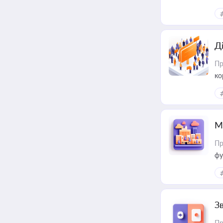
Д
Пр
ко
та
М
Пр
фу
З
Пр