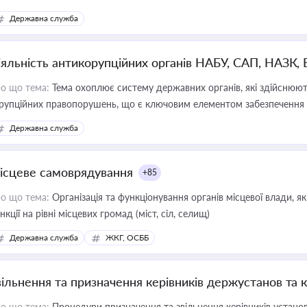
Державна служба
іяльність антикорупційних органів НАБУ, САП, НАЗК,
о що тема:
Тема охоплює систему державних органів, які здійснюють
рупційних правопорушень, що є ключовим елементом забезпечення п
 бізнесі
Державна служба
ісцеве самоврядування
+85
о що тема:
Організація та функціонування органів місцевої влади, я
нкції на рівні місцевих громад (міст, сіл, селищ)
Державна служба
ЖКГ, ОСББ
вільнення та призначення керівників держустанов та 
о що тема:
Процедури призначення та звільнення керівників устано