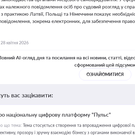
ах належного повідомлення осіб про судовий розгляд у спра
 з практикою Латвії, Польщі та Німеччини показує необхідн
 повідомлення, зокрема електронних, для забезпечення прав
,
28 квітня 2026
Повний AI-огляд дня та посилання на всі новини, статті, віде
сформований цей підсумо
ОЗНАЙОМИТИСЯ
уть вас зацікавити:
ро національну цифрову платформу "Пульс"
о що тема:
Тема стосується створення та впровадження цифрової пл
ективну, прозору і зручну взаємодію бізнесу з органами виконавчої 