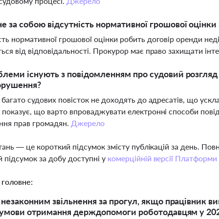
 судовому процесі.
Джерело
е за собою відсутність нормативної грошової оцінки
сть нормативної грошової оцінки робить договір оренди неді
ться від відповідальності. Прокурор має право захищати інт
блеми існують з повідомленням про судовий розгляд 
орушення?
і багато судових повісток не доходять до адресатів, що уск
 показує, що варто впроваджувати електронні способи пові
ння прав громадян.
Джерело
тань — це короткий підсумок змісту публікацій за день. По
 підсумок за добу доступні у
комерційній версії Платформи
 головне:
 незаконним звільнення за прогул, якщо працівник ви
 умови отримання держдопомоги роботодавцям у 2026