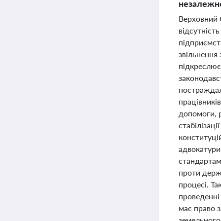
незалежно
Верховний 
відсутність
підприємст
звільнення 
підкреслює 
законодавст
постраждал
працівників
допомоги, 
стабілізаці
конституці
адвокатури
стандартам,
проти держ
процесі. Т
проведенні
має право 
земельного