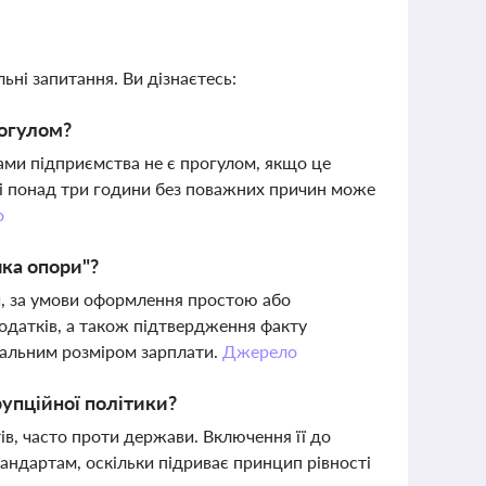
ьні запитання. Ви дізнаєтесь:
рогулом?
ами підприємства не є прогулом, якщо це
ці понад три години без поважних причин може
о
ка опори"?
й, за умови оформлення простою або
податків, а також підтвердження факту
альним розміром зарплати.
Джерело
упційної політики?
тів, часто проти держави. Включення її до
андартам, оскільки підриває принцип рівності