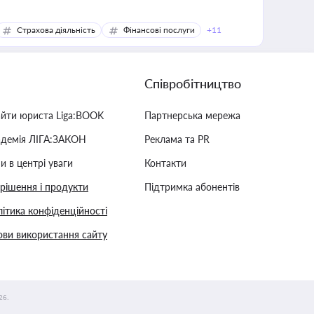
Страхова діяльність
Фінансові послуги
+11
Співробітництво
айти юриста Liga:BOOK
Партнерська мережа
адемія ЛІГА:ЗАКОН
Реклама та PR
и в центрі уваги
Контакти
 рішення і продукти
Підтримка абонентів
ітика конфіденційності
ви використання сайту
26.