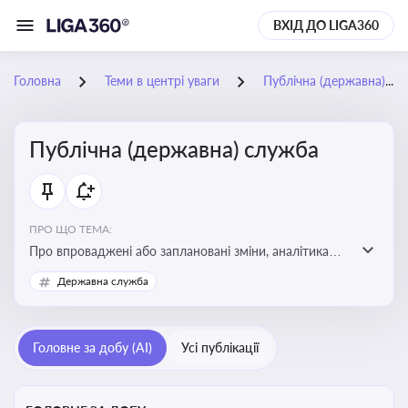
ВХІД ДО LIGA360
Головна
Теми в центрі уваги
Публічна (державна) служба
Публічна (державна) служба
ПРО ЩО ТЕМА:
Про впроваджені або заплановані зміни, аналітика
судової практики щодо держслужби, оцінка ризиків
Державна служба
для посадовців, вплив новацій на організаційну
структуру, трудові відносини в органах влади,
дотримання етичних стандартів
Головне за добу (AI)
Усі публікації