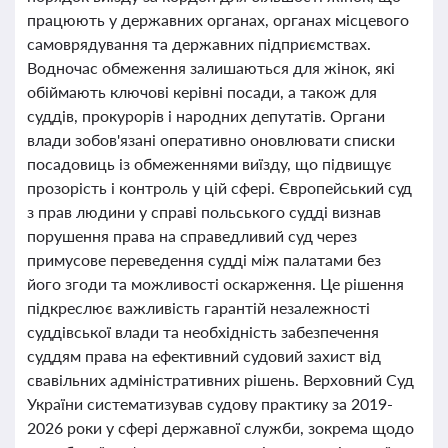
працюють у державних органах, органах місцевого
самоврядування та державних підприємствах.
Водночас обмеження залишаються для жінок, які
обіймають ключові керівні посади, а також для
суддів, прокурорів і народних депутатів. Органи
влади зобов'язані оперативно оновлювати списки
посадовиць із обмеженнями виїзду, що підвищує
прозорість і контроль у цій сфері. Європейський суд
з прав людини у справі польського судді визнав
порушення права на справедливий суд через
примусове переведення судді між палатами без
його згоди та можливості оскарження. Це рішення
підкреслює важливість гарантій незалежності
суддівської влади та необхідність забезпечення
суддям права на ефективний судовий захист від
свавільних адміністративних рішень. Верховний Суд
України систематизував судову практику за 2019-
2026 роки у сфері державної служби, зокрема щодо