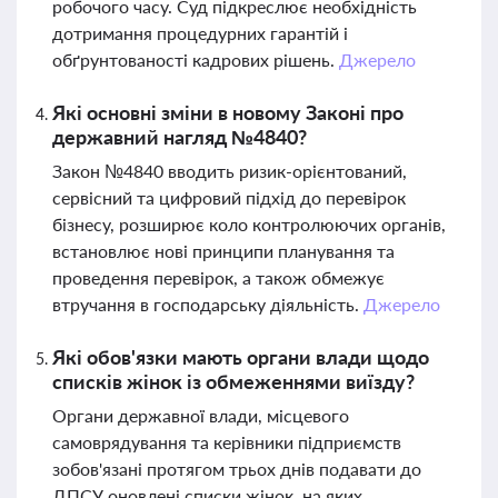
робочого часу. Суд підкреслює необхідність
дотримання процедурних гарантій і
обґрунтованості кадрових рішень.
Джерело
Які основні зміни в новому Законі про
державний нагляд №4840?
Закон №4840 вводить ризик-орієнтований,
сервісний та цифровий підхід до перевірок
бізнесу, розширює коло контролюючих органів,
встановлює нові принципи планування та
проведення перевірок, а також обмежує
втручання в господарську діяльність.
Джерело
Які обов'язки мають органи влади щодо
списків жінок із обмеженнями виїзду?
Органи державної влади, місцевого
самоврядування та керівники підприємств
зобов'язані протягом трьох днів подавати до
ДПСУ оновлені списки жінок, на яких