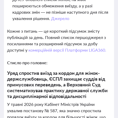
поширюються обмеження виїзду, а у разі
кадрових змін — не пізніше наступного дня після
ухвалення рішення.
Джерело
Кожне з питань — це короткий підсумок змісту
публікацій за день. Повний список першоджерел з
посиланнями та розширений підсумок за добу
доступні у
комерційній версії Платформи LIGA360.
Стисло про головне:
Уряд спростив виїзд за кордон для жінок-
держслужбовиць, ЄСПЛ захищає суддів від
примусових переведень, а Верховний Суд
систематизував практику державної служби
та дисциплінарної відповідальності
У травні 2026 року Кабінет Міністрів України
ухвалив постанову № 587, яка значно спростила
порядок виїзду за кордон для більшості жінок, що