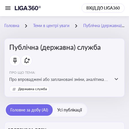
ВХІД ДО LIGA360
Головна
Теми в центрі уваги
Публічна (державна) служба
Публічна (державна) служба
ПРО ЩО ТЕМА:
Про впроваджені або заплановані зміни, аналітика
судової практики щодо держслужби, оцінка ризиків
Державна служба
для посадовців, вплив новацій на організаційну
структуру, трудові відносини в органах влади,
дотримання етичних стандартів
Головне за добу (AI)
Усі публікації