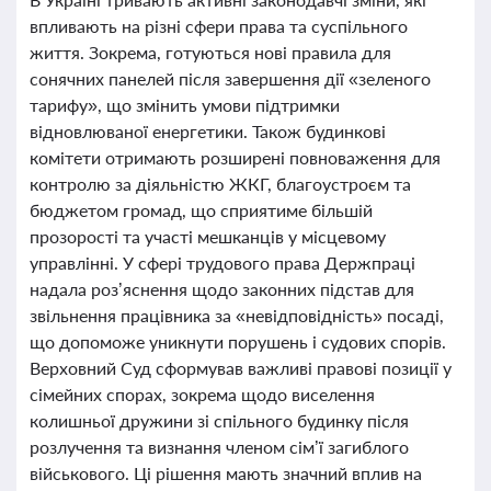
впливають на різні сфери права та суспільного
життя. Зокрема, готуються нові правила для
сонячних панелей після завершення дії «зеленого
тарифу», що змінить умови підтримки
відновлюваної енергетики. Також будинкові
комітети отримають розширені повноваження для
контролю за діяльністю ЖКГ, благоустроєм та
бюджетом громад, що сприятиме більшій
прозорості та участі мешканців у місцевому
управлінні. У сфері трудового права Держпраці
надала роз’яснення щодо законних підстав для
звільнення працівника за «невідповідність» посаді,
що допоможе уникнути порушень і судових спорів.
Верховний Суд сформував важливі правові позиції у
сімейних спорах, зокрема щодо виселення
колишньої дружини зі спільного будинку після
розлучення та визнання членом сім’ї загиблого
військового. Ці рішення мають значний вплив на