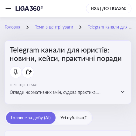
ВХІД ДО LIGA360
Головна
Теми в центрі уваги
Telegram канали для юристів: новини, кейси, практичні поради
Telegram канали для юристів:
новини, кейси, практичні поради
ПРО ЩО ТЕМА:
Огляди нормативних змін, судова практика,
коментарі експертів, юридичні алгоритми, правові
новини - все, про що пишуть у юридичних Telegram
каналах
Головне за добу (AI)
Усі публікації