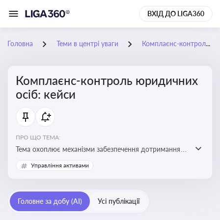
ВХІД ДО LIGA360
Головна
Теми в центрі уваги
Комплаєнс-контроль юридичних осіб: кейси
Комплаєнс-контроль юридичних
осіб: кейси
ПРО ЩО ТЕМА:
Тема охоплює механізми забезпечення дотримання
законодавства юридичними особами, запобігання
Управління активами
ризикам та підвищення прозорості діяльності
Головне за добу (AI)
Усі публікації