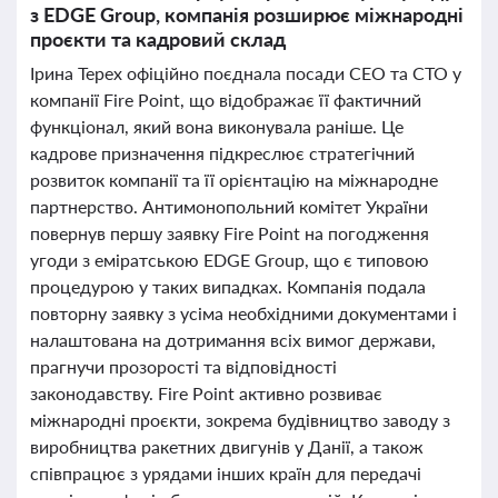
з EDGE Group, компанія розширює міжнародні
проєкти та кадровий склад
Ірина Терех офіційно поєднала посади CEO та CTO у
компанії Fire Point, що відображає її фактичний
функціонал, який вона виконувала раніше. Це
кадрове призначення підкреслює стратегічний
розвиток компанії та її орієнтацію на міжнародне
партнерство. Антимонопольний комітет України
повернув першу заявку Fire Point на погодження
угоди з еміратською EDGE Group, що є типовою
процедурою у таких випадках. Компанія подала
повторну заявку з усіма необхідними документами і
налаштована на дотримання всіх вимог держави,
прагнучи прозорості та відповідності
законодавству. Fire Point активно розвиває
міжнародні проєкти, зокрема будівництво заводу з
виробництва ракетних двигунів у Данії, а також
співпрацює з урядами інших країн для передачі