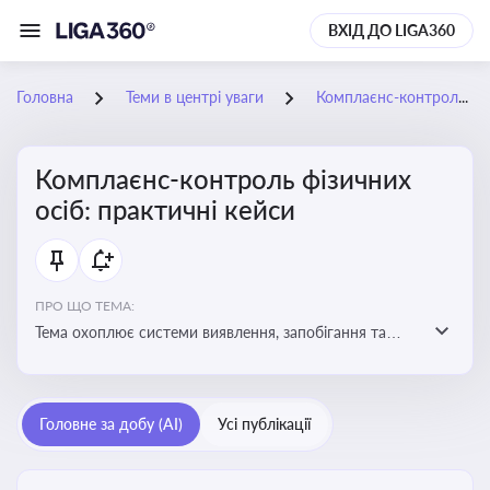
ВХІД ДО LIGA360
Головна
Теми в центрі уваги
Комплаєнс-контроль фізичних осіб: практичні кейси
Комплаєнс-контроль фізичних
осіб: практичні кейси
ПРО ЩО ТЕМА:
Тема охоплює системи виявлення, запобігання та
реагування на порушення законодавства фізичними
особами, особливо у фінансовій та договірній сферах
Головне за добу (AI)
Усі публікації