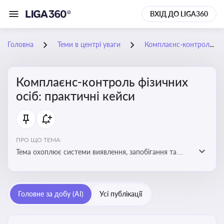
ВХІД ДО LIGA360
Головна
Теми в центрі уваги
Комплаєнс-контроль фізичних осіб: практичні кейси
Комплаєнс-контроль фізичних
осіб: практичні кейси
ПРО ЩО ТЕМА:
Тема охоплює системи виявлення, запобігання та
реагування на порушення законодавства фізичними
особами, особливо у фінансовій та договірній сферах
Головне за добу (AI)
Усі публікації