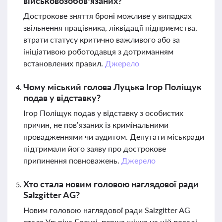
військовозобов’язаних?
Дострокове зняття броні можливе у випадках
звільнення працівника, ліквідації підприємства,
втрати статусу критично важливого або за
ініціативою роботодавця з дотриманням
встановлених правил.
Джерело
Чому міський голова Луцька Ігор Поліщук
подав у відставку?
Ігор Поліщук подав у відставку з особистих
причин, не пов’язаних із кримінальними
провадженнями чи аудитом. Депутати міськради
підтримали його заяву про дострокове
припинення повноважень.
Джерело
Хто стала новим головою наглядової ради
Salzgitter AG?
Новим головою наглядової ради Salzgitter AG
стала Ульріка Броузі, перша жінка на цій посаді.