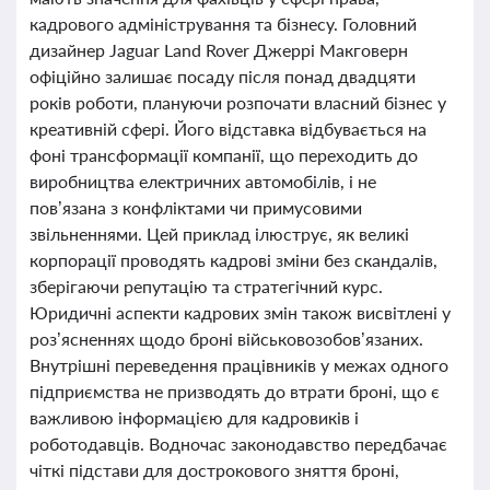
кадрового адміністрування та бізнесу. Головний
дизайнер Jaguar Land Rover Джеррі Макговерн
офіційно залишає посаду після понад двадцяти
років роботи, плануючи розпочати власний бізнес у
креативній сфері. Його відставка відбувається на
фоні трансформації компанії, що переходить до
виробництва електричних автомобілів, і не
пов’язана з конфліктами чи примусовими
звільненнями. Цей приклад ілюструє, як великі
корпорації проводять кадрові зміни без скандалів,
зберігаючи репутацію та стратегічний курс.
Юридичні аспекти кадрових змін також висвітлені у
роз’ясненнях щодо броні військовозобов’язаних.
Внутрішні переведення працівників у межах одного
підприємства не призводять до втрати броні, що є
важливою інформацією для кадровиків і
роботодавців. Водночас законодавство передбачає
чіткі підстави для дострокового зняття броні,