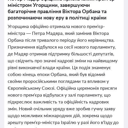
міністром Угорщини, завершуючи
багаторічне правління Віктора Орбана та
розпочинаючи нову еру в політиці країни
Угорщина офіційно отримала нового прем'єр-
міністра — Петра Мадяра, який замінив Віктора
Орбана після тривалого періоду його керівництва.
Призначення відбулося на сесії нового парламенту,
де Мадяр отримав підтримку більшості депутатів,
що свідчить про значні кадрові зміни на найвищому
рівні виконавчої влади країни. Ця подія знаменує
собою кінець епохи Орбана, який був відомий
своїми проросійськими поглядами та впливом у
Європейському Союзі. Офіційна церемонія присяги
нового прем'єра відбулася у залі парламенту, що
підкреслює важливість та офіційність кадрових
змін. Новий очільник уряду вже зробив гучну заяву
щодо можливих міжнародних дій, зокрема щодо
арешту прем'єр-міністра Ізраїлю у разі його в'їзду до