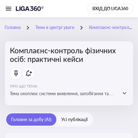
ВХІД ДО LIGA360
Головна
Теми в центрі уваги
Комплаєнс-контроль фізичних осіб: практичні кейси
Комплаєнс-контроль фізичних
осіб: практичні кейси
ПРО ЩО ТЕМА:
Тема охоплює системи виявлення, запобігання та
реагування на порушення законодавства фізичними
особами, особливо у фінансовій та договірній сферах
Головне за добу (AI)
Усі публікації