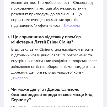
компетентності та доброчесності. Відмова від
проходження атестації або незадовільний
результат призведуть до звільнення, що
сприятиме очищенню митних органів і
підвищенню їх ефективності.
Джерело
Що спричинило відставку прем'єр-
міністерки Латвії Евіки Сіліня?
Відставка Евіки Сіліня стала наслідком втрати
підтримки коаліційної партії "Прогресивні" та
внутрішніх політичних конфліктів, зокрема через
звільнення міністра оборони після інцидентів із
дронами. Це призвело до урядової кризи.
Джерело
Чи може депутат Джош Саймонс
безпосередньо передати своє місце Енді
Бернему?
Ні, Джош Саймонс не може безпосередньо