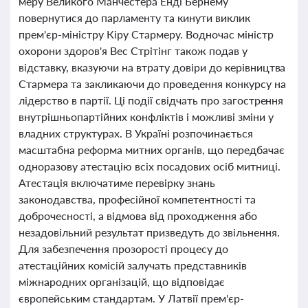
меру Великого Манчестера Енді Бернему
повернутися до парламенту та кинути виклик
прем'єр-міністру Кіру Стармеру. Водночас міністр
охорони здоров'я Вес Стрітінг також подав у
відставку, вказуючи на втрату довіри до керівництва
Стармера та закликаючи до проведення конкурсу на
лідерство в партії. Ці події свідчать про загострення
внутрішньопартійних конфліктів і можливі зміни у
владних структурах. В Україні розпочинається
масштабна реформа митних органів, що передбачає
одноразову атестацію всіх посадових осіб митниці.
Атестація включатиме перевірку знань
законодавства, професійної компетентності та
доброчесності, а відмова від проходження або
незадовільний результат призведуть до звільнення.
Для забезпечення прозорості процесу до
атестаційних комісій залучать представників
міжнародних організацій, що відповідає
європейським стандартам. У Латвії прем'єр-