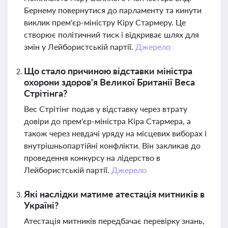
Бернему повернутися до парламенту та кинути
виклик прем'єр-міністру Кіру Стармеру. Це
створює політичний тиск і відкриває шлях для
змін у Лейбористській партії.
Джерело
Що стало причиною відставки міністра
охорони здоров'я Великої Британії Веса
Стрітінга?
Вес Стрітінг подав у відставку через втрату
довіри до прем'єр-міністра Кіра Стармера, а
також через невдачі уряду на місцевих виборах і
внутрішньопартійні конфлікти. Він закликав до
проведення конкурсу на лідерство в
Лейбористській партії.
Джерело
Які наслідки матиме атестація митників в
Україні?
Атестація митників передбачає перевірку знань,