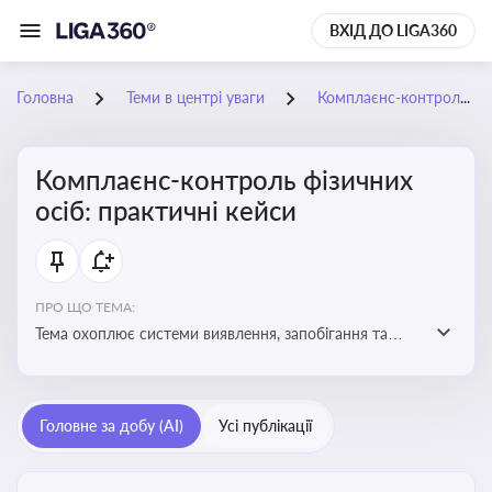
ВХІД ДО LIGA360
Головна
Теми в центрі уваги
Комплаєнс-контроль фізичних осіб: практичні кейси
Комплаєнс-контроль фізичних
осіб: практичні кейси
ПРО ЩО ТЕМА:
Тема охоплює системи виявлення, запобігання та
реагування на порушення законодавства фізичними
особами, особливо у фінансовій та договірній сферах
Головне за добу (AI)
Усі публікації