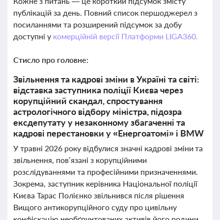
Кожне з питань — це короткий підсумок змісту
публікацій за день. Повний список першоджерел з
посиланнями та розширений підсумок за добу
доступні у
комерційній версії Платформи LIGA360.
Стисло про головне:
Звільнення та кадрові зміни в Україні та світі:
відставка заступника поліції Києва через
корупційний скандал, спростування
астрологічного відбору міністра, підозра
ексдепутату у незаконному збагаченні та
кадрові перестановки у «Енергоатомі» і BMW
У травні 2026 року відбулися значні кадрові зміни та
звільнення, пов’язані з корупційними
розслідуваннями та професійними призначеннями.
Зокрема, заступник керівника Національної поліції
Києва Тарас Полієнко звільнився після рішення
Вищого антикорупційного суду про цивільну
конфіскацію необґрунтованих активів його родини