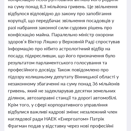
на суму понад 8,3 мільйона гривень. Це звільнення
відбулося відповідно до закону про запобігання
корупції, що передбачає звільнення посадовців у
разі набрання законної сили судових рішень про
конфіскацію майна. Паралельно міністр охорони
здоров’я Віктор Ляшко у Верховній Раді спростував
інформацію про нібито астрологічний відбір на
посаду, підкресливши, що його призначення було
результатом парламентського голосування та
професійного досвіду. Також повідомлено про
підозру колишньому депутату Вінницької області у
незаконному збагаченні на суму понад 36 мільйонів
гривень, який не задекларував десятки земельних
ділянок, автозаправні станції та дорогі автомобілі.
Крім того, у сфері корпоративного управління
відбулися важливі кадрові зміни: незалежний член
наглядової ради НАЕК «Енергоатом» Патрік
Фрагман подав у відставку через нові професійні