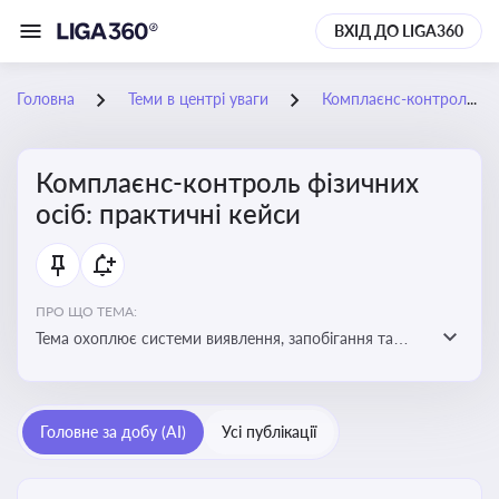
ВХІД ДО LIGA360
Головна
Теми в центрі уваги
Комплаєнс-контроль фізичних осіб: практичні кейси
Комплаєнс-контроль фізичних
осіб: практичні кейси
ПРО ЩО ТЕМА:
Тема охоплює системи виявлення, запобігання та
реагування на порушення законодавства фізичними
особами, особливо у фінансовій та договірній сферах
Головне за добу (AI)
Усі публікації