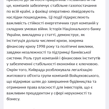
це, компанія забезпечує стабільне газопостачання
по всій країні, а фахівці оперативно ліквідовують
наслідки пошкоджень. Ці події підкреслюють
важливість стійкості енергетичних груп компаній у
складних умовах війни. Історія Національного банку
України, викладена у статті, демонструє, як
інституція долала численні кризи, зокрема
фінансову кризу 1998 року та політичні виклики,
завдяки незалежності та підтримці банківської
системи. Роль груп компаній і фінансових інститутів
у забезпеченні стабільності економіки є ключовою.
Окрім того, Київрада розблокувала легалізацію
житлового об'єкта групи компаній Войцеховського,
що відкриває шлях до завершення будівництва та
отримання права власності для інвесторів, що є
важливим прецедентом у сфері нерухомості та
бізнесу.