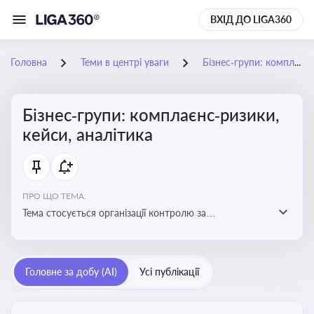
ВХІД ДО LIGA360
Головна
Теми в центрі уваги
Бізнес‑групи: комплаєнс‑ризики, кейси, аналітика
Бізнес‑групи: комплаєнс‑ризики,
кейси, аналітика
ПРО ЩО ТЕМА:
Тема стосується організації контролю за
дотриманням законодавства, етичних норм і
внутрішніх політик у межах бізнес-груп
Головне за добу (AI)
Усі публікації