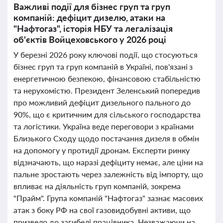
Важливі події для бізнес груп та груп
компаній: дефіцит дизелю, атаки на
"Нафтогаз", історія НБУ та легалізація
об'єктів Войцеховського у 2026 році
У березні 2026 року ключові події, що стосуються
бізнес груп та груп компаній в Україні, пов'язані з
енергетичною безпекою, фінансовою стабільністю
та нерухомістю. Президент Зеленський попередив
про можливий дефіцит дизельного пального до
90%, що є критичним для сільського господарства
та логістики. Україна веде переговори з країнами
Близького Сходу щодо постачання дизеля в обмін
на допомогу у протидії дронам. Експерти ринку
відзначають, що наразі дефіциту немає, але ціни на
пальне зростають через залежність від імпорту, що
впливає на діяльність груп компаній, зокрема
"Прайм". Група компаній "Нафтогаз" зазнає масових
атак з боку РФ на свої газовидобувні активи, що
призвело до загибелі працівника. Незважаючи на