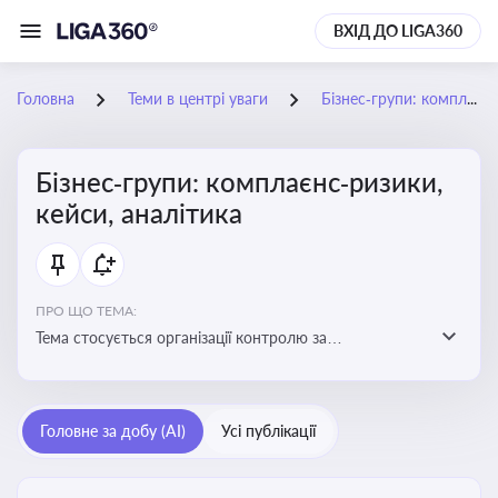
ВХІД ДО LIGA360
Головна
Теми в центрі уваги
Бізнес‑групи: комплаєнс‑ризики, кейси, аналітика
Бізнес‑групи: комплаєнс‑ризики,
кейси, аналітика
ПРО ЩО ТЕМА:
Тема стосується організації контролю за
дотриманням законодавства, етичних норм і
внутрішніх політик у межах бізнес-груп
Головне за добу (AI)
Усі публікації