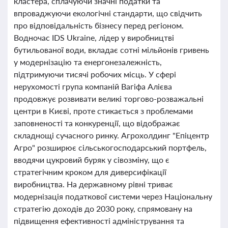
кластера, сплачуючи значні податки та
впроваджуючи екологічні стандарти, що свідчить
про відповідальність бізнесу перед регіоном.
Водночас IDS Ukraine, лідер у виробництві
бутильованої води, вкладає сотні мільйонів гривень
у модернізацію та енергонезалежність,
підтримуючи тисячі робочих місць. У сфері
нерухомості група компаній Вагіфа Алієва
продовжує розвивати великі торгово-розважальні
центри в Києві, проте стикається з проблемами
заповненості та конкуренції, що відображає
складнощі сучасного ринку. Агрохолдинг "Епіцентр
Агро" розширює сільськогосподарський портфель,
вводячи цукровий буряк у сівозміну, що є
стратегічним кроком для диверсифікації
виробництва. На державному рівні триває
модернізація податкової системи через Національну
стратегію доходів до 2030 року, спрямовану на
підвищення ефективності адміністрування та