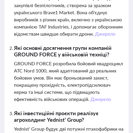
закупівлі безпілотників, створена за зразком
українського Brave1 Market. Вона об'єднує
виробників з різних країн, включно з українською
компанією TAF Industries, і допомагає оборонним
відомствам швидше обирати дрони.
Джерело
Які основні досягнення групи компаній
GROUND FORCE у військовій техніці?
GROUND FORCE розробила бойовий квадроцикл
ATC Nord 1000, який адаптований до реальних
бойових умов. Він має броньований захист,
покращену прохідність, електропідсилювач
керма та інші системи, що підвищують
ефективність військових операцій.
Джерело
Які інвестиційні проєкти реалізує
агрохолдинг Yednist' Group?
Yednist' Group будує дві потужні птахофабрики на