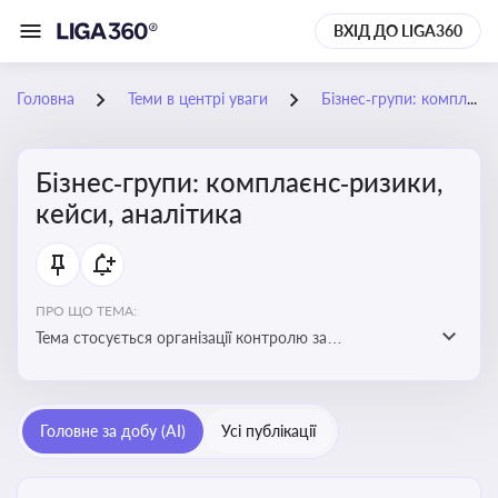
ВХІД ДО LIGA360
Головна
Теми в центрі уваги
Бізнес‑групи: комплаєнс‑ризики, кейси, аналітика
Бізнес‑групи: комплаєнс‑ризики,
кейси, аналітика
ПРО ЩО ТЕМА:
Тема стосується організації контролю за
дотриманням законодавства, етичних норм і
внутрішніх політик у межах бізнес-груп
Головне за добу (AI)
Усі публікації