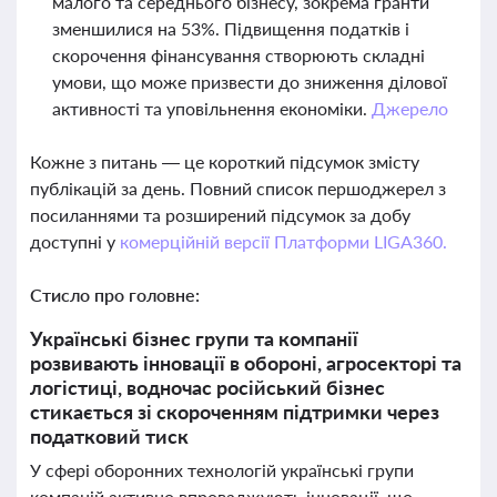
малого та середнього бізнесу, зокрема гранти
зменшилися на 53%. Підвищення податків і
скорочення фінансування створюють складні
умови, що може призвести до зниження ділової
активності та уповільнення економіки.
Джерело
Кожне з питань — це короткий підсумок змісту
публікацій за день. Повний список першоджерел з
посиланнями та розширений підсумок за добу
доступні у
комерційній версії Платформи LIGA360.
Стисло про головне:
Українські бізнес групи та компанії
розвивають інновації в обороні, агросекторі та
логістиці, водночас російський бізнес
стикається зі скороченням підтримки через
податковий тиск
У сфері оборонних технологій українські групи
компаній активно впроваджують інновації, що