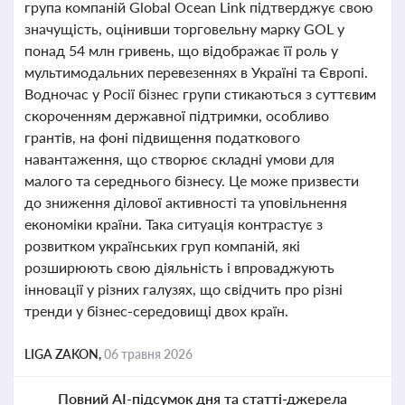
група компаній Global Ocean Link підтверджує свою
значущість, оцінивши торговельну марку GOL у
понад 54 млн гривень, що відображає її роль у
мультимодальних перевезеннях в Україні та Європі.
Водночас у Росії бізнес групи стикаються з суттєвим
скороченням державної підтримки, особливо
грантів, на фоні підвищення податкового
навантаження, що створює складні умови для
малого та середнього бізнесу. Це може призвести
до зниження ділової активності та уповільнення
економіки країни. Така ситуація контрастує з
розвитком українських груп компаній, які
розширюють свою діяльність і впроваджують
інновації у різних галузях, що свідчить про різні
тренди у бізнес-середовищі двох країн.
LIGA ZAKON,
06 травня 2026
Повний AI-підсумок дня та статті-джерела