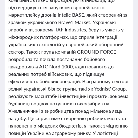
підтверджується запуском європейського
маркетплейсу дронів Intelic BASE, який створений за
зразком українського Brave1 Market. Українські
виробники, зокрема TAF Industries, беруть участь у
міжнародних платформах, що сприяє інтеграції
українських технологій у європейський оборонний
сектор. Також група компаній GROUND FORCE
розробила та почала постачання бойового
квадроцикла ATC Nord 1000, адаптованого до
реальних потреб військових, що підвищує
ефективність бойових операцій. В аграрному секторі
великі українські бізнес групи, такі як Yednist' Group,
реалізують масштабні інвестиційні проєкти, зокрема
будівництво двох потужних птахофабрик на
Хмельниччині з виробництва понад мільйона яєць
на добу. Це сприятиме створенню робочих місць та
наповненню місцевих бюджетів, а також зміцненню
позицій України на аграрному ринку. У логістиці