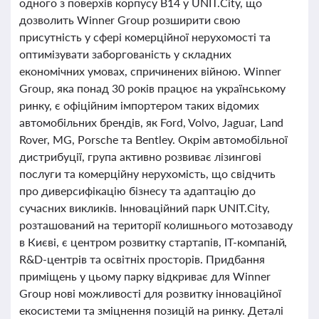
одного з поверхів корпусу В14 у UNIT.City, що
дозволить Winner Group розширити свою
присутність у сфері комерційної нерухомості та
оптимізувати заборгованість у складних
економічних умовах, спричинених війною. Winner
Group, яка понад 30 років працює на українському
ринку, є офіційним імпортером таких відомих
автомобільних брендів, як Ford, Volvo, Jaguar, Land
Rover, MG, Porsche та Bentley. Окрім автомобільної
дистрибуції, група активно розвиває лізингові
послуги та комерційну нерухомість, що свідчить
про диверсифікацію бізнесу та адаптацію до
сучасних викликів. Інноваційний парк UNIT.City,
розташований на території колишнього мотозаводу
в Києві, є центром розвитку стартапів, ІТ-компаній,
R&D-центрів та освітніх просторів. Придбання
приміщень у цьому парку відкриває для Winner
Group нові можливості для розвитку інноваційної
екосистеми та зміцнення позицій на ринку. Деталі