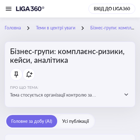
ВХІД ДО LIGA360
Головна
Теми в центрі уваги
Бізнес‑групи: комплаєнс‑ризики, кейси, аналітика
Бізнес‑групи: комплаєнс‑ризики,
кейси, аналітика
ПРО ЩО ТЕМА:
Тема стосується організації контролю за
дотриманням законодавства, етичних норм і
внутрішніх політик у межах бізнес-груп
Головне за добу (AI)
Усі публікації