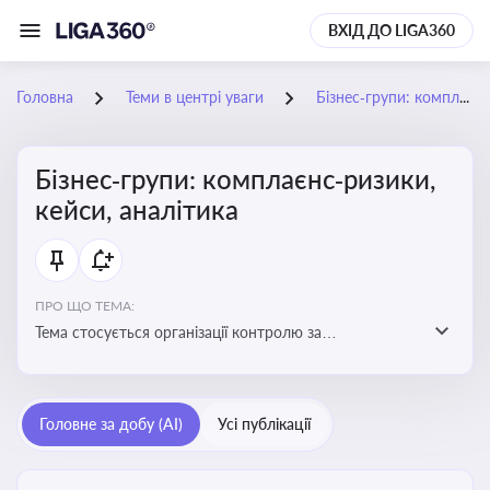
ВХІД ДО LIGA360
Головна
Теми в центрі уваги
Бізнес‑групи: комплаєнс‑ризики, кейси, аналітика
Бізнес‑групи: комплаєнс‑ризики,
кейси, аналітика
ПРО ЩО ТЕМА:
Тема стосується організації контролю за
дотриманням законодавства, етичних норм і
внутрішніх політик у межах бізнес-груп
Головне за добу (AI)
Усі публікації