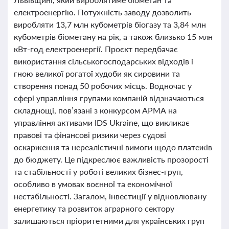
електроенергію. Потужність заводу дозволить
виробляти 13,7 млн кубометрів біогазу та 3,84 млн
кубометрів біометану на рік, а також близько 15 млн
кВт-год електроенергії. Проєкт передбачає
використання сільськогосподарських відходів і
гною великої рогатої худоби як сировини та
створення понад 50 робочих місць. Водночас у
сфері управління групами компаній відзначаються
складнощі, пов’язані з конкурсом АРМА на
управління активами IDS Ukraine, що викликає
правові та фінансові ризики через судові
оскарження та нереалістичні вимоги щодо платежів
до бюджету. Це підкреслює важливість прозорості
та стабільності у роботі великих бізнес-груп,
особливо в умовах воєнної та економічної
нестабільності. Загалом, інвестиції у відновлювану
енергетику та розвиток аграрного сектору
залишаються пріоритетними для українських груп