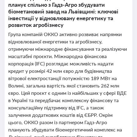
планує спільно з Гадз-Агро збудувати
біометановий завод на Львівщині: ключові
інвестиції у відновлювану енергетику та
розвиток агробізнесу
Група компаній ОККО активно розвиває напрямки
відновлюваної енергетики та агробізнесу,
отримуючи міжнародне фінансування та реалізуючи
масштабні проєкти. Міжнародна фінансова
корпорація (IFC) розглядає можливість надати
кредит у розмірі 42 млн євро для будівництва
вітрової електростанції потужністю 189 МВт на
Волині, загальна вартість якої становить 262 млн
євро. Цей проєкт є одним із найбільших у сфері ВДЕ
в Україні та передбачає комплексну фінансову та
консультаційну підтримку від IFC, а також
залучення додаткових коштів від ЄБРР. Окрім
цього, ОККО разом із партнером Гадз-Агро
планують збудувати біоенергетичний комплекс на
Львівщині, який вироблятиме біометан та