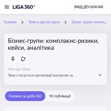
ВХІД ДО LIGA360
Головна
Теми в центрі уваги
Бізнес‑групи: комплаєнс‑ризики, кейси, аналітика
Бізнес‑групи: комплаєнс‑ризики,
кейси, аналітика
ПРО ЩО ТЕМА:
Тема стосується організації контролю за
дотриманням законодавства, етичних норм і
внутрішніх політик у межах бізнес-груп
Головне за добу (AI)
Усі публікації