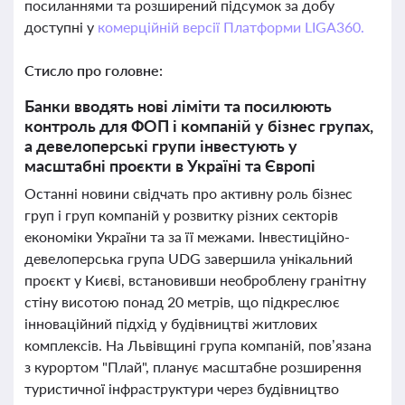
посиланнями та розширений підсумок за добу
доступні у
комерційній версії Платформи LIGA360.
Стисло про головне:
Банки вводять нові ліміти та посилюють
контроль для ФОП і компаній у бізнес групах,
а девелоперські групи інвестують у
масштабні проєкти в Україні та Європі
Останні новини свідчать про активну роль бізнес
груп і груп компаній у розвитку різних секторів
економіки України та за її межами. Інвестиційно-
девелоперська група UDG завершила унікальний
проєкт у Києві, встановивши необроблену гранітну
стіну висотою понад 20 метрів, що підкреслює
інноваційний підхід у будівництві житлових
комплексів. На Львівщині група компаній, пов’язана
з курортом "Плай", планує масштабне розширення
туристичної інфраструктури через будівництво