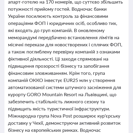
апарт-готелю на 170 номерів, що суттєво збільшить
потужності прийому гостей. Водночас банки
України посилюють контроль за фінансовими
операціями ФОП і юридичних осіб, особливо тих,
які входять до груп компаній. В оновленому
меморандумі передбачено встановлення лімітів на
місячні перекази для новостворених і сплячих ФОП,
а також поглиблену перевірку компаній з ознаками
фіктивної діяльності. Ці заходи спрямовані на
підвищення прозорості бізнесу та запобігання
фінансовим зловживанням. Крім того, група
компаній ОККО інвестує EUR25 млн у створення
автоматизованої системи штучного засніження для
курорту GORO Mountain Resort на Львівщині, що
забезпечить стабільність лижного сезону та
підвищить якість туристичної інфраструктури.
Міжнародна група Nova Post розширює кур'єрську
доставку у Чехії, демонструючи активний розвиток
бізнесу на європейських ринках. Водночас